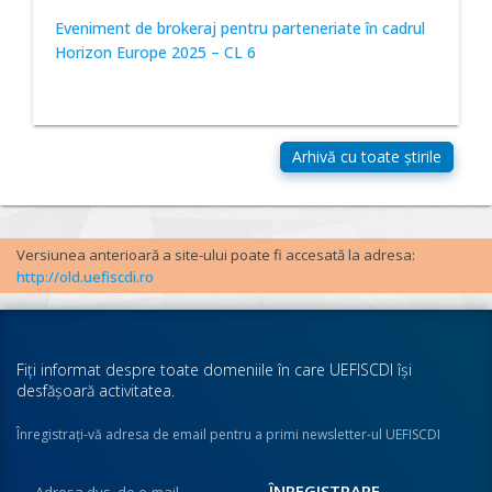
Eveniment de brokeraj pentru parteneriate în cadrul
Horizon Europe 2025 – CL 6
Versiunea anterioară a site-ului poate fi accesată la adresa:
http://old.uefiscdi.ro
Fiţi informat despre toate domeniile în care UEFISCDI îşi
desfăşoară activitatea.
Înregistraţi-vă adresa de email pentru a primi newsletter-ul UEFISCDI