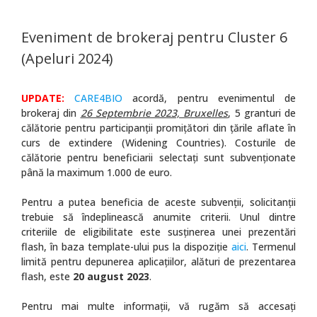
Eveniment de brokeraj pentru Cluster 6
(Apeluri 2024)
UPDATE:
CARE4BIO
acordă, pentru evenimentul de
brokeraj din
26 Septembrie 2023, Bruxelles
, 5 granturi de
călătorie pentru participanții promițători din țările aflate în
curs de extindere (Widening Countries). Costurile de
călătorie pentru beneficiarii selectați sunt subvenționate
până la maximum 1.000 de euro.
Pentru a putea beneficia de aceste subvenții, solicitanții
trebuie să îndeplinească anumite criterii. Unul dintre
criteriile de eligibilitate este susținerea unei prezentări
flash, în baza template-ului pus la dispoziție
aici
. Termenul
limită pentru depunerea aplicațiilor, alături de prezentarea
flash, este
20 august 2023
.
Pentru mai multe informații, vă rugăm să accesați