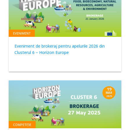
EVENIMENT
Eveniment de brokeraj pentru apelurile 2026 din
Clusterul 6 – Horizon Europe
19
MAR
2025
COMPETIȚIE