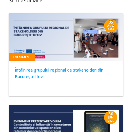
Știri asociate:
05
AUG
2026
EVENIMENT
Întâlnirea grupului regional de stakeholderi din
București-Ilfov
30
JUN
2026