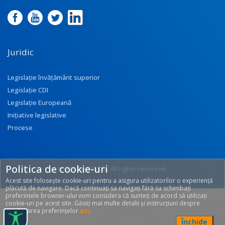
Juridic
Legislație învățământ superior
Legislație CDI
Legislație Europeană
Inițiative legislative
Procese
Politica de cookie-uri
© 2017 UEFISCDI. All rights reserved.
Acest site folosește cookie-uri pentru a asigura utilizatorilor o experiență
[T: 0.2873, O: 133]
plăcută de navigare. Dacă continuați sa navigați fără sa schimbați
preferințele browser-ului vom considera că sunteți de acord să utilizați
cookie-uri pe acest site. Găsiți mai multe detalii și instrucțiuni despre
modificarea preferințelor
aici
.