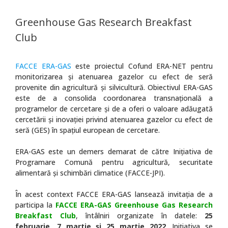
Greenhouse Gas Research Breakfast
Club
FACCE ERA-GAS
este proiectul Cofund ERA-NET pentru
monitorizarea și atenuarea gazelor cu efect de seră
provenite din agricultură și silvicultură. Obiectivul ERA-GAS
este de a consolida coordonarea transnațională a
programelor de cercetare și de a oferi o valoare adăugată
cercetării și inovației privind atenuarea gazelor cu efect de
seră (GES) în spațiul european de cercetare.
ERA-GAS este un demers demarat de către Inițiativa de
Programare Comună pentru agricultură, securitate
alimentară și schimbări climatice (FACCE-JPI).
În acest context FACCE ERA-GAS lansează invitația de a
participa la
FACCE ERA-GAS Greenhouse Gas Research
Breakfast Club
, întâlniri organizate în datele:
25
februarie, 7 martie și 25 martie 2022
. Inițiativa se