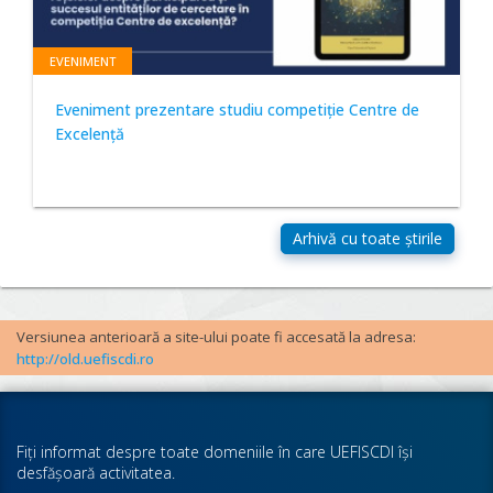
EVENIMENT
Eveniment prezentare studiu competiție Centre de
Excelență
Versiunea anterioară a site-ului poate fi accesată la adresa:
http://old.uefiscdi.ro
Fiţi informat despre toate domeniile în care UEFISCDI îşi
desfăşoară activitatea.