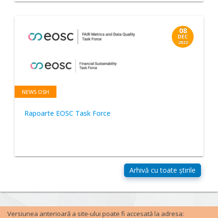
08
DEC
2022
NEWS OSH
Rapoarte EOSC Task Force
Versiunea anterioară a site-ului poate fi accesată la adresa: