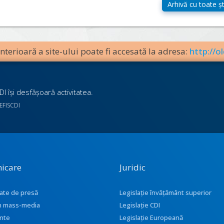
terioară a site-ului poate fi accesată la adresa:
http://ol
I îşi desfăşoară activitatea.
UEFISCDI
icare
Juridic
ate de presă
Legislație învățământ superior
 în mass-media
Legislație CDI
nte
Legislație Europeană