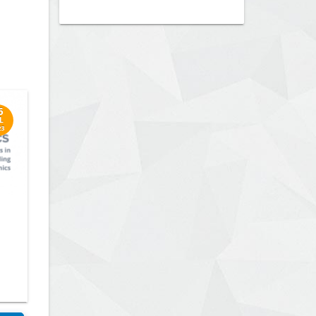
6
L
23