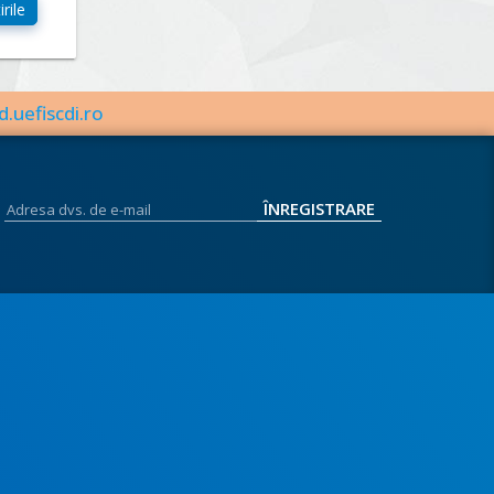
d.uefiscdi.ro