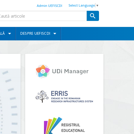
Select Language
▼
Admin UEFISCDI
ALĂ
DESPRE UEFISCDI