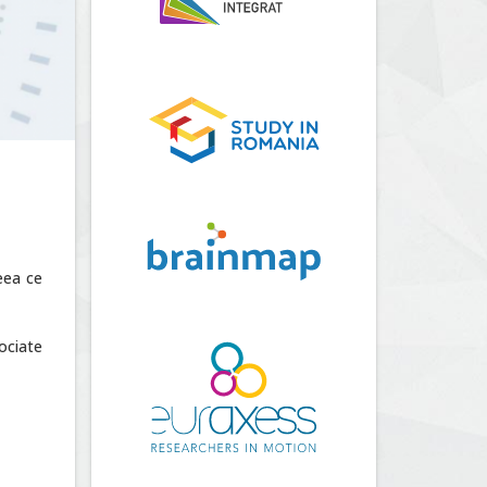
eea ce
ociate