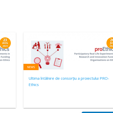
23
2
AUG
JU
2023
20
NEWS
Ultima întâlnire de consorțiu a proiectului PRO-
Ethics