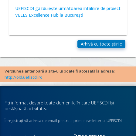
UEFISCDI găzduiește următoarea întâlnire de proiect
VELES Excellence Hub la București
Versiunea anterioară a site-ului poate fi accesată la adresa:
http://old.uefiscdi.ro
Fiţi informat despre toate domeniile în care UEFISCDI îşi
desfăşoară activitatea.
Înregistraţi-vă adresa de email pentru a primi newsletter-ul UEFISCDI