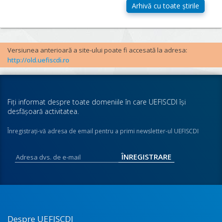
Versiunea anterioară a site-ului poate fi accesată la adresa:
http://old.uefiscdi.ro
Fiţi informat despre toate domeniile în care UEFISCDI îşi
desfăşoară activitatea.
Înregistraţi-vă adresa de email pentru a primi newsletter-ul UEFISCDI
Despre UEFISCDI