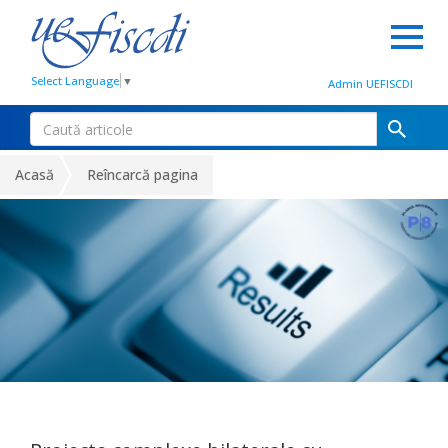
Select Language
▼
Admin UEFISCDI
Acasă
Reîncarcă pagina