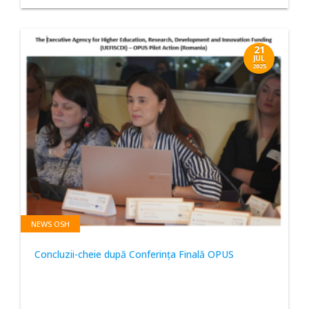
21
JUL
2025
NEWS OSH
Concluzii-cheie după Conferința Finală OPUS