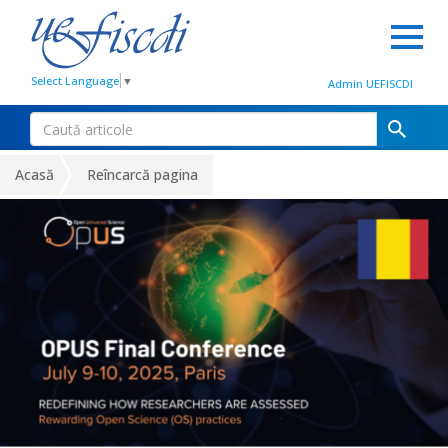
Select Language
▼
Admin UEFISCDI
Acasă
Reîncarcă pagina