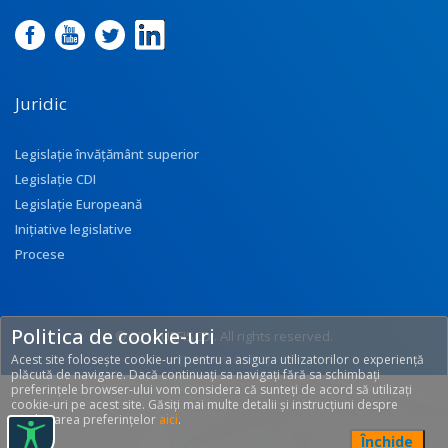
Juridic
Legislație învățământ superior
Legislație CDI
Legislație Europeană
Inițiative legislative
Procese
Politica de cookie-uri
© 2017 UEFISCDI. All rights reserved.
Acest site folosește cookie-uri pentru a asigura utilizatorilor o experiență
[T: 0.3401, O: 133]
plăcută de navigare. Dacă continuați sa navigați fără sa schimbați
preferințele browser-ului vom considera că sunteți de acord să utilizați
cookie-uri pe acest site. Găsiți mai multe detalii și instrucțiuni despre
modificarea preferințelor
aici
.