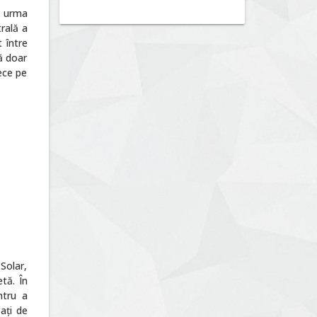
 urma
rală a
 între
tă doar
rece pe
 Solar,
tă. În
ntru a
ați de