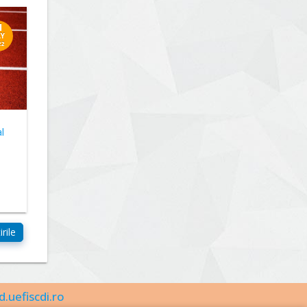
1
Y
22
l
d.uefiscdi.ro