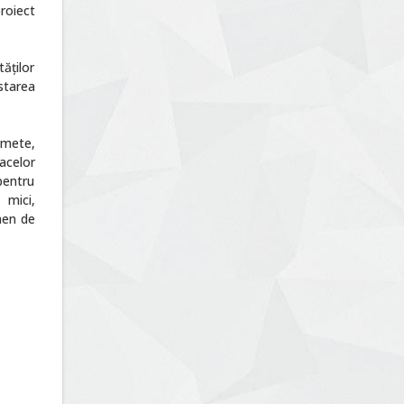
proiect
ăților
starea
omete,
 acelor
pentru
 mici,
men de