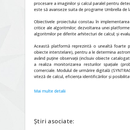
procesare a imaginilor și calcul paralel pentru dete
este să avanseze suita de programe Umbrella de la
Obiectivele proiectului constau în implementarea m
critice ale algoritmilor; dezvoltarea unei platfor
algoritmilor pe diferite arhitecturi de calcul; și ev
Această platformă reprezintă o unealtă foarte pu
obiecte interstelare), pentru a le determina astrome
având puține observații (inclsuiv obiecte cataloga
a realiza monitorizarea resturilor spațiale (pro
comerciale. Modulul de urmărire digitală (SYNTRACK)
viteză de calcul, eficiența identificărilor și posibi
Mai multe detalii
Știri asociate: