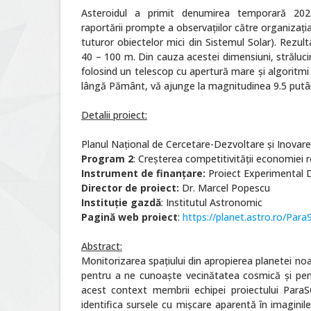
Asteroidul a primit denumirea temporară 20
raportării prompte a observațiilor către organizaț
tuturor obiectelor mici din Sistemul Solar). Rezul
40 – 100 m. Din cauza acestei dimensiuni, strălucir
folosind un telescop cu apertură mare și algoritmi 
lângă Pământ, vă ajunge la magnitudinea 9.5 putând
Detalii proiect:
Planul Naţional de Cercetare-Dezvoltare şi Inovar
Program 2
: Creşterea competitivităţii economiei 
Instrument de finanțare:
Proiect Experimental 
Director de proiect:
Dr. Marcel Popescu
Instituție gazdă
: Institutul Astronomic
Pagină web proiect
:
https://planet.astro.ro/Par
Abstract:
Monitorizarea spațiului din apropierea planetei noas
pentru a ne cunoaște vecinătatea cosmică și pen
acest context membrii echipei proiectului Par
identifica sursele cu mișcare aparentă în imaginil