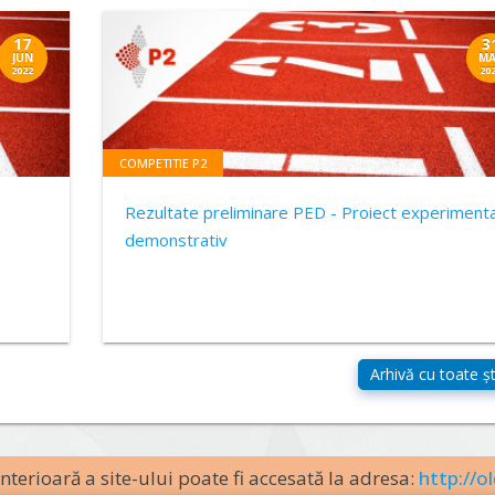
17
3
JUN
MA
2022
20
COMPETITIE P2
Rezultate preliminare PED - Proiect experimenta
demonstrativ
terioară a site-ului poate fi accesată la adresa:
http://ol