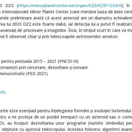
23 DZ2 (
https://minorplanetcenter.net/mpec/K23/K23F12.html
) în
ia internațională Minor Planet Center (care menține baza de date cent
tatele preliminare arată că acest asteroid are un diametru echivalent
ea lui 2023 DZ2 este foarte slabă, iar detecția lui a putut fi realiza
avansați de procesare a imaginilor. Însă, în timpul scurt în care va t
 fi observat chiar și prin telescoapele astronomilor amatori.
e pentru perioada 2015 – 2021 (PNCDI III)
romaneşti prin cercetare, dezvoltare şi inovare
Demonstrativ (PED 2021)
aSOL
tre este esențială pentru înțelegerea formării și evoluției Sistemului
tru a ne proteja de un posibil immpact cu un asteroid sau o come
aSOL au început dezvoltarea unor programe (numite Umbrella) pe
e obținute cu ajutorul telescopului. Acestea folosesc algoritmi avans