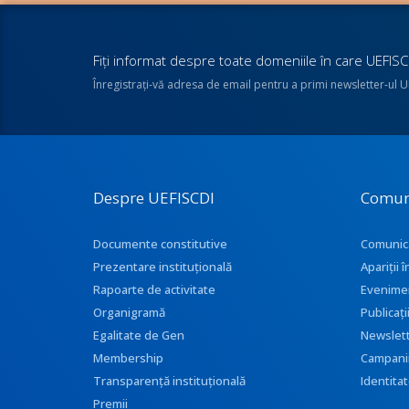
Fiţi informat despre toate domeniile în care UEFISCD
Înregistraţi-vă adresa de email pentru a primi newsletter-ul 
Despre UEFISCDI
Comun
Documente constitutive
Comunic
Prezentare instituţională
Apariţii
Rapoarte de activitate
Evenime
Organigramă
Publicați
Egalitate de Gen
Newslet
Membership
Campani
Transparenţă instituţională
Identitat
Premii