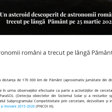
tronomii români a trecut pe lângă Pămân
la distanța de 170 000 km de Pământ (aproximativ jumătate din di
 în urma observațiilor efectuate ca parte a activităților de cerceta
araSOL (Detecția obiectelor din Sistemul Solar și a resturilor sp
velul
Subprogramului Competitivitate prin cercet
are, d
e
zvoltare şi i
 și Inovare 2015-2020
(
PNCDI III).