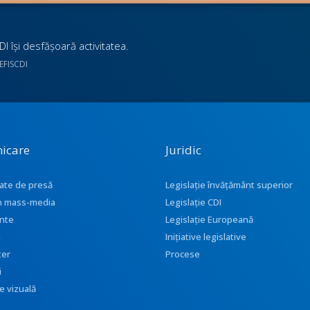
I îşi desfăşoară activitatea.
UEFISCDI
icare
Juridic
ate de presă
Legislație învățământ superior
 în mass-media
Legislație CDI
nte
Legislație Europeană
i
Inițiative legislative
ter
Procese
i
e vizuală