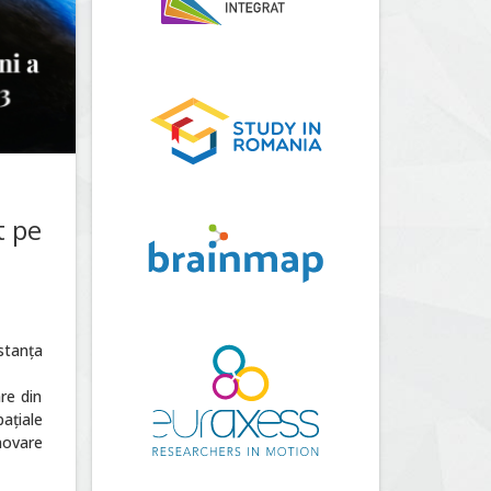
t pe
stanța
re din
ațiale
novare