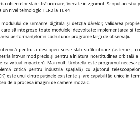
cția obiectelor slab strălucitoare, înecate în zgomot. Scopul acestui 
 un nivel tehnologic TLR2 la TLR4.
odulului de urmărire digitală și detcția dârelor; validarea propriet
me care să integreze toate modulelel dezvoltate; implementarea și te
aluarea performanțelor în cadrul unor programe largi de observații.
ternică pentru a descoperi surse slab strălucitoare (asteroizi, c
tria într-un mod precis și pentru a înlătura incertitudinea orbitală a
te ca virtual impactori). Mai mult, Umbrella este programul necesar 
blemă critică pentru industria spațială) cu ajutorul telescoapelor
 este unul dintre puținele existente și are capabilități unice în ter
litatea de a procesa imagini de camere mozaic.