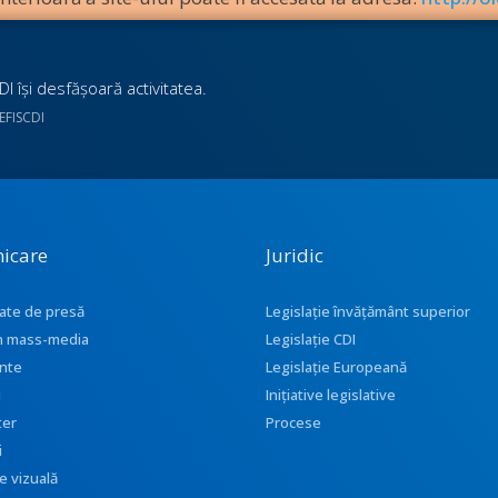
I îşi desfăşoară activitatea.
UEFISCDI
icare
Juridic
ate de presă
Legislație învățământ superior
 în mass-media
Legislație CDI
nte
Legislație Europeană
i
Inițiative legislative
ter
Procese
i
e vizuală