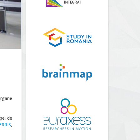
organe
ipei de
ERRIS
,