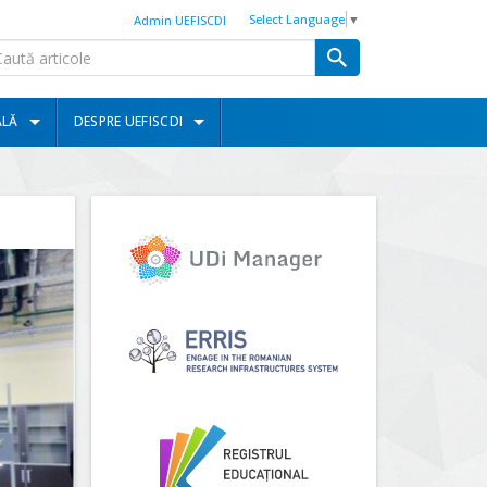
Select Language
▼
Admin UEFISCDI
ALĂ
DESPRE UEFISCDI