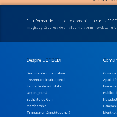
Fiţi informat despre toate domeniile în care UEFISCD
Înregistraţi-vă adresa de email pentru a primi newsletter-ul 
Despre UEFISCDI
Comun
Documente constitutive
Comunic
Prezentare instituţională
Apariţii
Rapoarte de activitate
Evenime
Organigramă
Publicați
Egalitate de Gen
Newslet
Membership
Campani
Transparenţă instituţională
Identitat