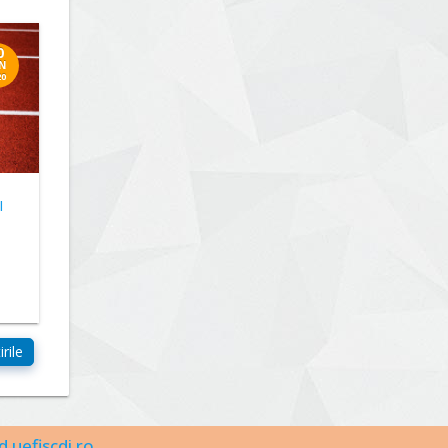
0
N
20
I
d.uefiscdi.ro