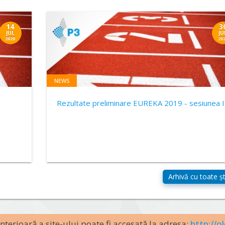
14
3
JUL
JU
2020
20
NEWS
Rezultate preliminare EUREKA 2019 - sesiunea I
terioară a site-ului poate fi accesată la adresa:
http://ol