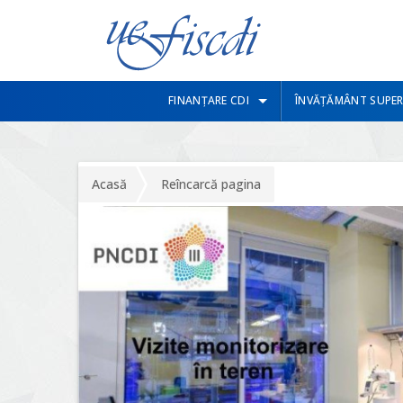
FINANȚARE CDI
ÎNVĂȚĂMÂNT SUPER
Acasă
Reîncarcă pagina