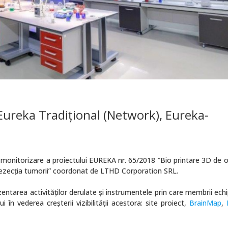
 Eureka Tradiţional (Network), Eureka-
e monitorizare a proiectului EUREKA nr. 65/2018 ”Bio printare 3D de 
rezecţia tumorii” coordonat de LTHD Corporation SRL.
ezentarea activităţilor derulate şi instrumentele prin care membrii ech
 în vederea creșterii vizibilității acestora: site proiect,
BrainMap
,