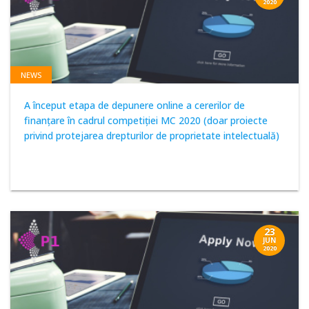
2020
NEWS
A început etapa de depunere online a cererilor de
finanţare în cadrul competiţiei MC 2020 (doar proiecte
privind protejarea drepturilor de proprietate intelectuală)
23
JUN
2020