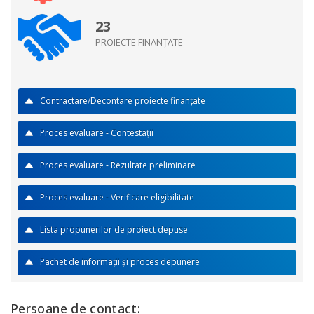
23
PROIECTE FINANŢATE
Contractare/Decontare proiecte finanţate
Proces evaluare - Contestaţii
Proces evaluare - Rezultate preliminare
Proces evaluare - Verificare eligibilitate
Lista propunerilor de proiect depuse
Pachet de informaţii şi proces depunere
Persoane de contact: