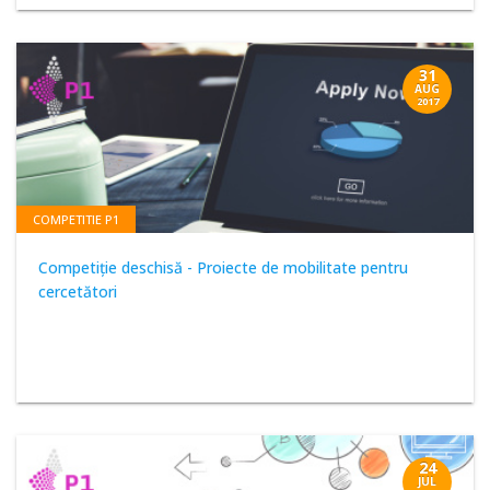
31
AUG
2017
COMPETITIE P1
Competiţie deschisă - Proiecte de mobilitate pentru
cercetători
24
JUL