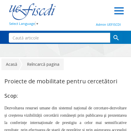
Select Language
▼
Admin UEFISCDI
Acasă
Reîncarcă pagina
Proiecte de mobilitate pentru cercetători
Scop:
Dezvoltarea resursei umane din sistemul național de cercetare-dezvoltare
și creșterea vizibilității cercetării românești prin publicarea şi prezentarea
la conferințe internaționale de prestigiu a celor mai semnificative
rezultate, prin efectuarea de stagii de pregătire și prin asigurarea accesului