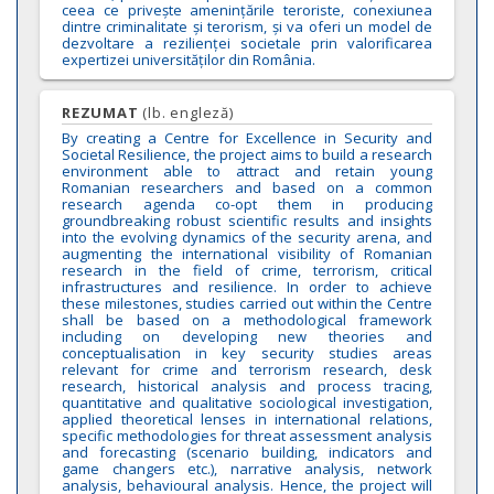
ceea ce privește amenințările teroriste, conexiunea
dintre criminalitate și terorism, și va oferi un model de
dezvoltare a rezilienței societale prin valorificarea
expertizei universităților din România.
REZUMAT
(lb. engleză)
By creating a Centre for Excellence in Security and
Societal Resilience, the project aims to build a research
environment able to attract and retain young
Romanian researchers and based on a common
research agenda co-opt them in producing
groundbreaking robust scientific results and insights
into the evolving dynamics of the security arena, and
augmenting the international visibility of Romanian
research in the field of crime, terrorism, critical
infrastructures and resilience. In order to achieve
these milestones, studies carried out within the Centre
shall be based on a methodological framework
including on developing new theories and
conceptualisation in key security studies areas
relevant for crime and terrorism research, desk
research, historical analysis and process tracing,
quantitative and qualitative sociological investigation,
applied theoretical lenses in international relations,
specific methodologies for threat assessment analysis
and forecasting (scenario building, indicators and
game changers etc.), narrative analysis, network
analysis, behavioural analysis. Hence, the project will