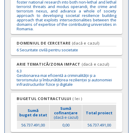
foster national research into both non-lethal and lethal
terrorist threats and modus operandi, the crime and
terrorism nexus, and advance a whole of society
approach to developing societal resilience building
approach that exploits intersectionalities between the
domains of expertise of the contributing universities in
Romania.
DOMENIUL DE CERCETARE
(dacă e cazul)
6
Securitate civilă pentru societate
ARIE TEMATICĂ/ZONA IMPACT
(dacă e cazul)
6.3
Gestionarea mai eficientă a criminalității și a
terorismului și îmbunătățirea rezilienței și autonomiei
infrastructurilor fizice și digitale
BUGETUL CONTRACTULUI
(
lei
)
Sumă
Sumă
cofinanțare
Total proiect
buget de stat
(dacă e cazul)
56.737.491,00
0,00
56.737.491,00