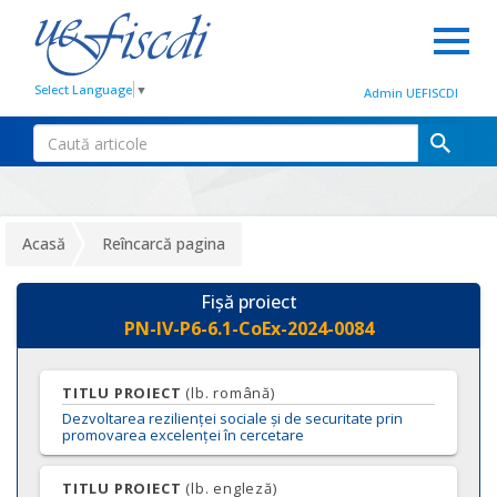
Select Language
▼
Admin UEFISCDI
Acasă
Reîncarcă pagina
Fișă proiect
PN-IV-P6-6.1-CoEx-2024-0084
TITLU PROIECT
(lb. română)
Dezvoltarea rezilienței sociale și de securitate prin
promovarea excelenței în cercetare
TITLU PROIECT
(lb. engleză)