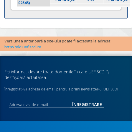
02545)
Versiunea anterioară a site-ului poate fi accesată la adresa:
http://old.uefiscdi.ro
Fiţi informat despre toate domeniile în care UEFISCDI îşi
desfăşoară activitatea.
Înregistraţi-vă adresa de email pentru a primi newsletter-ul UEFISCDI