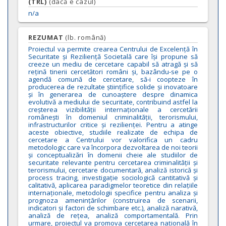
(TRL)
(dacă e cazul)
n/a
REZUMAT
(lb. română)
Proiectul va permite crearea Centrului de Excelență în
Securitate și Reziliență Societală care își propune să
creeze un mediu de cercetare capabil să atragă și să
rețină tinerii cercetători români și, bazându-se pe o
agendă comună de cercetare, să-i coopteze în
producerea de rezultate științifice solide și inovatoare
și în generarea de cunoaștere despre dinamica
evolutivă a mediului de securitate, contribuind astfel la
creșterea vizibilității internaționale a cercetării
românești în domeniul criminalității, terorismului,
infrastructurilor critice și rezilienței. Pentru a atinge
aceste obiective, studiile realizate de echipa de
cercetare a Centrului vor valorifica un cadru
metodologic care va încorpora dezvoltarea de noi teorii
și conceptualizări în domenii cheie ale studiilor de
securitate relevante pentru cercetarea criminalității și
terorismului, cercetare documentară, analiză istorică și
process tracing, investigație sociologică cantitativă și
calitativă, aplicarea paradigmelor teoretice din relațiile
internaționale, metodologii specifice pentru analiza și
prognoza amenințărilor (construirea de scenarii,
indicatori și factori de schimbare etc.), analiză narativă,
analiză de rețea, analiză comportamentală. Prin
urmare, proiectul va promova cercetarea națională în