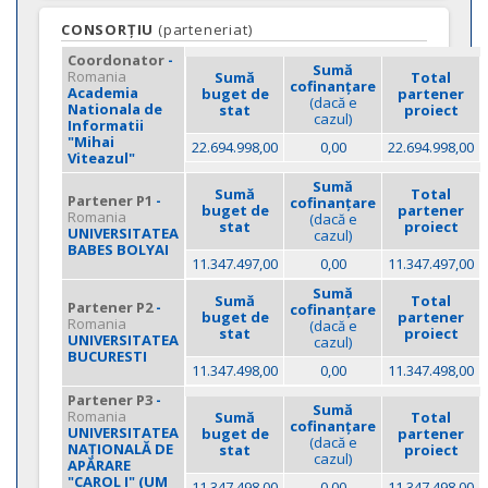
CONSORȚIU
(parteneriat)
Coordonator
-
Sumă
Romania
Sumă
Total
cofinanțare
Academia
buget de
partener
(dacă e
Nationala de
stat
proiect
cazul)
Informatii
"Mihai
22.694.998,00
0,00
22.694.998,00
Viteazul"
Sumă
Sumă
Total
Partener P1
-
cofinanțare
buget de
partener
Romania
(dacă e
stat
proiect
UNIVERSITATEA
cazul)
BABES BOLYAI
11.347.497,00
0,00
11.347.497,00
Sumă
Sumă
Total
Partener P2
-
cofinanțare
buget de
partener
Romania
(dacă e
stat
proiect
UNIVERSITATEA
cazul)
BUCURESTI
11.347.498,00
0,00
11.347.498,00
Partener P3
-
Sumă
Romania
Sumă
Total
cofinanțare
UNIVERSITATEA
buget de
partener
(dacă e
NAŢIONALĂ DE
stat
proiect
cazul)
APĂRARE
"CAROL I" (UM
11.347.498,00
0,00
11.347.498,00