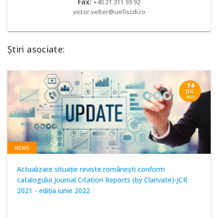
Fax:
+40 21 311 59 92
victor.velter@uefiscdi.ro
Știri asociate:
14
JUL
2022
NEWS
Actualizare situație reviste româneşti conform
catalogului Journal Citation Reports (by Clarivate)-JCR
2021 - ediţia iunie 2022