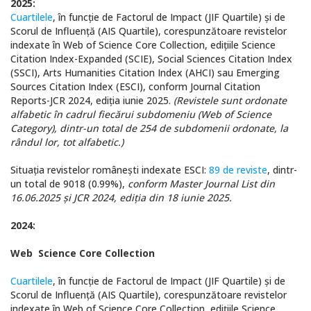
2025:
Cuartilele
, în funcție de Factorul de Impact (JIF Quartile) și de
Scorul de Influență (AIS Quartile), corespunzătoare revistelor
indexate în Web of Science Core Collection, edițiile Science
Citation Index-Expanded (SCIE), Social Sciences Citation Index
(SSCI), Arts Humanities Citation Index (AHCI) sau Emerging
Sources Citation Index (ESCI), conform Journal Citation
Reports-JCR 2024, ediția iunie 2025.
(Revistele sunt ordonate
alfabetic în cadrul fiecărui subdomeniu (Web of Science
Category), dintr-un total de 254 de subdomenii ordonate, la
rândul lor, tot alfabetic.)
Situaţia revistelor româneşti indexate ESCI:
89 de reviste
, dintr-
un total de 9018 (0.99%),
conform Master Journal List din
16
.06.2025 și JCR 2024, ediția din 18 iunie 2025.
2024:
Web Science Core Collection
Cuartilele
, în funcție de Factorul de Impact (JIF Quartile) și de
Scorul de Influență (AIS Quartile), corespunzătoare revistelor
indexate în Web of Science Core Collection, edițiile Science