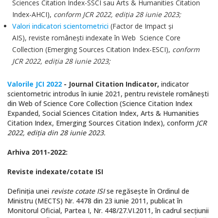
Sciences Citation Index-SSCI sau Arts & Humanities Citation
Index-AHCI),
conform JCR 2022, ediţia 28 iunie 2023;
Valori indicatori scientometrici
(Factor de Impact şi
AIS
),
reviste româneşti indexate în Web Science Core
Collection (Emerging Sources Citation Index-ESCI),
conform
JCR 2022, ediţia 28 iunie 2023;
Valorile JCI 2022
- Journal Citation Indicator,
indicator
scientometric introdus în iunie 2021, pentru revistele românești
din Web of Science Core Collection (Science Citation Index
Expanded, Social Sciences Citation Index,
Arts & Humanities
Citation Index
,
Emerging Sources Citation Index
), conform
JCR
2022, ediția din 28 iunie 2023.
Arhiva 2011-2022:
Reviste indexate/cotate ISI
Definiţia unei
reviste cotate ISI
se regăseşte în Ordinul de
Ministru (MECTS) Nr. 4478 din 23 iunie 2011, publicat în
Monitorul Oficial, Partea I, Nr. 448/27.VI.2011, în cadrul secţiunii