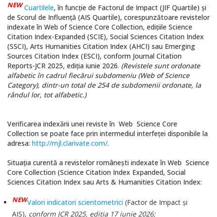
NEW
Cuartilele
, în funcție de Factorul de Impact (JIF Quartile) și
de Scorul de Influență (AIS Quartile), corespunzătoare revistelor
indexate în Web of Science Core Collection, edițiile Science
Citation Index-Expanded (SCIE), Social Sciences Citation Index
(SSCI), Arts Humanities Citation Index (AHCI) sau Emerging
Sources Citation Index (ESCI), conform Journal Citation
Reports-JCR 2025, ediția iunie 2026.
(Revistele sunt ordonate
alfabetic în cadrul fiecărui subdomeniu (Web of Science
Category), dintr-un total de 254 de subdomenii ordonate, la
rândul lor, tot alfabetic.)
Verificarea indexării unei reviste în Web Science Core
Collection se poate face prin intermediul interfeţei disponibile la
adresa:
http://mjl.clarivate.com/
.
Situaţia curentă a revistelor româneşti indexate în Web Science
Core Collection (Science Citation Index Expanded, Social
Sciences Citation Index sau Arts & Humanities Citation Index:
NEW
Valori indicatori scientometrici
(Factor de Impact şi
AIS
),
conform JCR 2025, ediţia 17 iunie 2026;