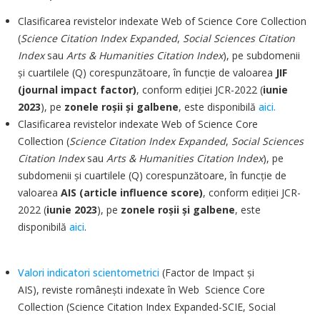
Clasificarea revistelor indexate Web of Science Core Collection
(
Science Citation Index Expanded
,
Social Sciences Citation
Index
sau
Arts & Humanities Citation Index
), pe subdomenii
şi cuartilele (Q) corespunzătoare, în funcţie de valoarea
JIF
(journal impact factor)
, conform ediţiei JCR-2022 (
iunie
2023
), pe
zonele roşii şi galbene
, este disponibilă
aici
.
Clasificarea revistelor indexate Web of Science Core
Collection (
Science Citation Index Expanded
,
Social Sciences
Citation Index
sau
Arts & Humanities Citation Index
), pe
subdomenii şi cuartilele (Q) corespunzătoare, în funcţie de
valoarea
AIS (article influence score)
, conform ediţiei JCR-
2022 (
iunie 2023
), pe
zonele roşii şi galbene
, este
disponibilă
aici
.
Valori indicatori scientometrici
(Factor de Impact şi
AIS
),
reviste româneşti indexate în Web Science Core
Collection (Science Citation Index Expanded-SCIE, Social