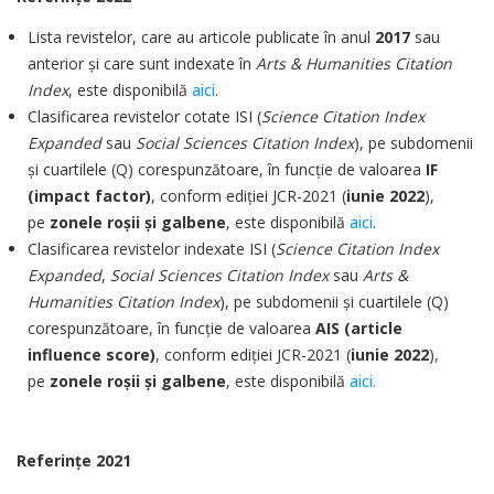
Lista revistelor, care au articole publicate în anul
2017
sau
anterior şi care sunt indexate în
Arts & Humanities Citation
Index
, este disponibilă
aici
.
Clasificarea revistelor cotate ISI (
Science Citation Index
Expanded
sau
Social Sciences Citation Index
), pe subdomenii
şi cuartilele (Q) corespunzătoare, în funcţie de valoarea
IF
(impact factor)
, conform ediţiei JCR-2021 (
iunie 2022
),
pe
zonele roşii şi galbene
, este disponibilă
aici
.
Clasificarea revistelor indexate ISI (
Science Citation Index
Expanded
,
Social Sciences Citation Index
sau
Arts &
Humanities Citation Index
), pe subdomenii şi cuartilele (Q)
corespunzătoare, în funcţie de valoarea
AIS (article
influence score)
, conform ediţiei JCR-2021 (
iunie 2022
),
pe
zonele roşii şi galbene
, este disponibilă
aici.
Referinţe 2021