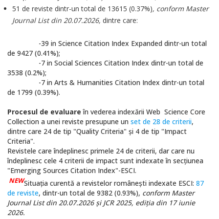
51 de reviste dintr-un total de 13615 (0.37%)
, conform Master
Journal List din 20.07.2026,
dintre care:
-39 in Science Citation Index Expanded dintr-un total
de 9427 (0.41%);
-7 in Social Sciences Citation Index dintr-un total de
3538 (0.2%);
-7 in Arts & Humanities Citation Index dintr-un total
de 1799 (0.39%).
Procesul de evaluare
în vederea indexării Web Science Core
Collection a unei reviste presupune un
set de 28 de criterii
,
dintre care 24 de tip "Quality Criteria" şi 4 de tip "Impact
Criteria".
Revistele care îndeplinesc primele 24 de criterii, dar care nu
îndeplinesc cele 4 criterii de impact sunt indexate în secţiunea
"Emerging Sources Citation Index"-ESCI.
NEW
Situaţia curentă a revistelor româneşti indexate ESCI:
87
de reviste
, dintr-un total de 9382 (0.93%),
conform Master
Journal List din 20
.07.2026 și JCR 2025, ediția din 17 iunie
2026.