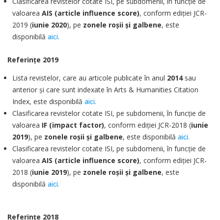
Clasificarea revistelor cotate ISI, pe subdomenii, în funcţie de
valoarea
AIS (article influence score)
, conform ediţiei JCR-
2019 (
iunie 2020
), pe
zonele roşii şi galbene
, este
disponibilă
aici.
Referinţe 2019
Lista revistelor, care au articole publicate în anul
2014
sau
anterior şi care sunt indexate în Arts & Humanities Citation
Index, este disponibilă
aici.
Clasificarea revistelor cotate ISI, pe subdomenii, în funcţie de
valoarea
IF (impact factor)
, conform ediţiei JCR-2018 (
iunie
2019
), pe
zonele roşii şi galbene
, este disponibilă
aici.
Clasificarea revistelor cotate ISI, pe subdomenii, în funcţie de
valoarea
AIS (article influence score)
, conform ediţiei JCR-
2018 (
iunie 2019
), pe
zonele roşii şi galbene
, este
disponibilă
aici.
Referinţe 2018