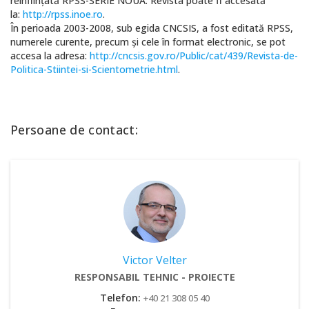
reînfiinţată RPSS-SERIE NOUĂ. Revista poate fi accesată
la:
http://rpss.inoe.ro
.
În perioada 2003-2008, sub egida CNCSIS, a fost editată RPSS,
numerele curente, precum şi cele în format electronic, se pot
accesa la adresa:
http://cncsis.gov.ro/Public/cat/439/Revista-de-
Politica-Stiintei-si-Scientometrie.html
.
Persoane de contact:
Victor Velter
RESPONSABIL TEHNIC - PROIECTE
Telefon:
+40 21 308 05 40