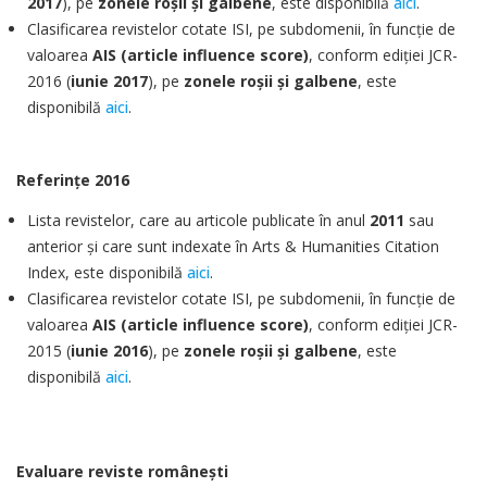
2017
), pe
zonele roşii şi galbene
, este disponibilă
aici
.
Clasificarea revistelor cotate ISI, pe subdomenii, în funcţie de
valoarea
AIS (article influence score)
, conform ediţiei JCR-
2016 (
iunie 2017
), pe
zonele roşii şi galbene
, este
disponibilă
aici
.
Referinţe 2016
Lista revistelor, care au articole publicate în anul
2011
sau
anterior şi care sunt indexate în Arts & Humanities Citation
Index, este disponibilă
aici
.
Clasificarea revistelor cotate ISI, pe subdomenii, în funcţie de
valoarea
AIS
(article influence score)
, conform ediţiei JCR-
2015 (
iunie 2016
), pe
zonele roşii şi galbene
, este
disponibilă
aici
.
Evaluare reviste româneşti