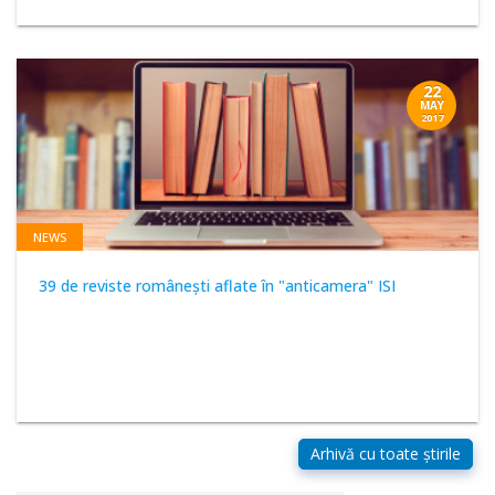
22
MAY
2017
NEWS
39 de reviste româneşti aflate în "anticamera" ISI