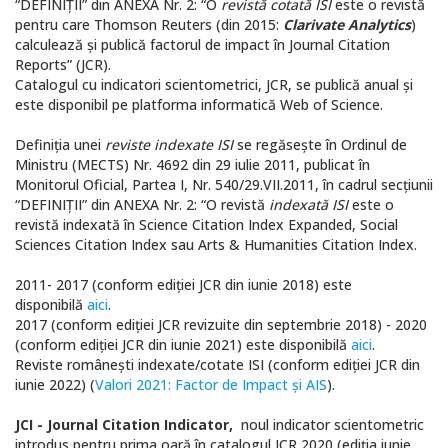
“DEFINIŢII” din ANEXA Nr. 2: “O
revistă cotată ISI
este o revistă
pentru care Thomson Reuters (din 2015:
Clarivate Analytics
)
calculează şi publică factorul de impact în Journal Citation
Reports” (JCR).
Catalogul cu indicatori scientometrici, JCR, se publică anual şi
este disponibil pe platforma informatică Web of Science.
Definiţia unei
reviste indexate ISI
se regăseşte în Ordinul de
Ministru (MECTS) Nr. 4692 din 29 iulie 2011, publicat în
Monitorul Oficial, Partea I, Nr. 540/29.VII.2011, în cadrul secţiunii
“DEFINIŢII” din ANEXA Nr. 2: “O revistă
indexată ISI
este o
revistă indexată în Science Citation Index Expanded, Social
Sciences Citation Index sau Arts & Humanities Citation Index.
2011- 2017 (conform ediţiei JCR din iunie 2018) este
disponibilă
aici
.
2017 (conform ediţiei JCR revizuite din septembrie 2018) - 2020
(conform ediţiei JCR din iunie 2021) este disponibilă
aici
.
Reviste româneşti indexate/cotate ISI (conform ediţiei JCR din
iunie 2022) (
Valori 2021: Factor de Impact şi AIS
).
JCI - Journal Citation Indicator,
noul indicator scientometric
introdus pentru prima oară în catalogul JCR 2020 (ediţia iunie