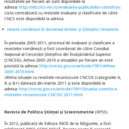
rezultatele pe fiecare an sunt disponibile la
adresa:
http://old.cncs-nrc.ro/evaluarea-publicatiilor-stiintifice/
.
Lista centralizată cu revistele evaluate şi clasificate de către
CNCS este disponibilă la adresa:
reviste româneşti în domeniul Artelor şi Ştiinţelor Umaniste
.
În perioada 2005-2011, procesul de evaluare şi clasificare a
revistelor româneşti a fost coordonat de către Consiliul
Naţional al Cercetării Ştiinţifice din Învăţământul Superior
(CNCSIS). Arhiva 2005-2010 a situaţiilor pe fiecare an este
postată la adresa:
http://cncsis.gov.ro/articole/1901/Arhiva-
2005-2010.html
.
Ultima situaţie cu revistele recunoscute CNCSIS (categoriile A,
B şi B+) datează din martie 2011 şi este disponibilă la
adresa:
http://cncsis.gov.ro/articole/1991/Situatia-curenta-a-
revistelor-recunoscute-CNCSIS-2011.html
.
Revista de Politica Ştiinţei şi Scientometrie
(RPSS)
În 2012, publicată de Editura INOE de la Măgurele, a fost