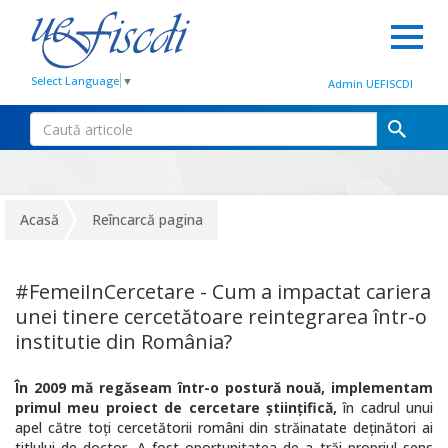
Select Language
▼
Admin UEFISCDI
Acasă
Reîncarcă pagina
#FemeiInCercetare - Cum a impactat cariera
unei tinere cercetătoare reintegrarea într-o
institutie din România?
În 2009 mă regăseam într-o postură nouă, implementam
primul meu proiect de cercetare științifică,
în cadrul unui
apel către toți cercetătorii români din străinatate deținători ai
titlului de doctor. A fost oportunitatea de a trăi propriul sens