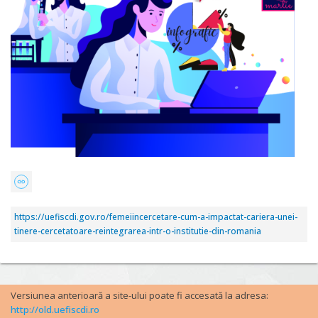
https://uefiscdi.gov.ro/femeiincercetare-cum-a-impactat-cariera-unei-
tinere-cercetatoare-reintegrarea-intr-o-institutie-din-romania
Versiunea anterioară a site-ului poate fi accesată la adresa:
http://old.uefiscdi.ro