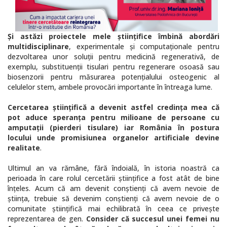
Și astăzi proiectele mele științifice îmbină abordări
multidisciplinare
, experimentale și computaționale pentru
dezvoltarea unor soluții pentru medicină regenerativă, de
exemplu, substituenții tisulari pentru regenerare osoasă sau
biosenzorii pentru măsurarea potențialului osteogenic al
celulelor stem, ambele provocări importante în întreaga lume.
Cercetarea științifică a devenit astfel credința mea că
pot aduce speranța pentru milioane de persoane cu
amputații (pierderi tisulare) iar România în postura
locului unde promisiunea organelor artificiale devine
realitate
.
Ultimul an va rămâne, fără îndoială, în istoria noastră ca
perioada în care rolul cercetării științifice a fost atât de bine
înțeles. Acum că am devenit conștienți că avem nevoie de
știința, trebuie să devenim conștienți că avem nevoie de o
comunitate științifică mai echilibrată în ceea ce privește
reprezentarea de gen.
Consider că succesul unei femei nu