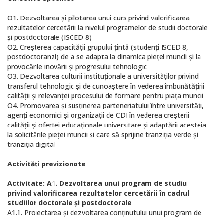
O1. Dezvoltarea și pilotarea unui curs privind valorificarea
rezultatelor cercetării la nivelul programelor de studii doctorale
și postdoctorale (ISCED 8)
O2. Creșterea capacității grupului țintă (studenți ISCED 8,
postdoctoranzi) de a se adapta la dinamica pieței muncii și la
provocările inovării și progresului tehnologic
O3. Dezvoltarea culturii instituționale a universităților privind
transferul tehnologic și de cunoaștere în vederea îmbunătățirii
calității și relevanței procesului de formare pentru piața muncii
O4. Promovarea și susținerea parteneriatului între universități,
agenți economici și organizații de CDI în vederea creșterii
calității și ofertei educaționale universitare și adaptării acesteia
la solicitările pieței muncii și care să sprijine tranziția verde și
tranziția digital
Activități previzionate
Activitate: A1. Dezvoltarea unui program de studiu
privind valorificarea rezultatelor cercetării în cadrul
studiilor doctorale și postdoctorale
A1.1. Proiectarea și dezvoltarea conținutului unui program de