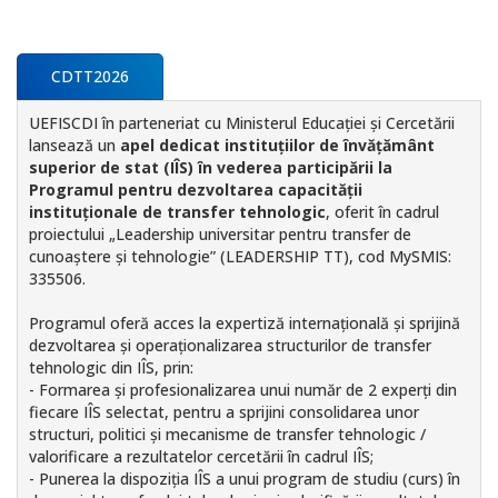
CDTT2026
UEFISCDI în parteneriat cu Ministerul Educației și Cercetării
lansează un
apel dedicat instituțiilor de învățământ
superior de stat (IÎS) în vederea participării la
Programul pentru dezvoltarea capacității
instituționale de transfer tehnologic
, oferit în cadrul
proiectului „Leadership universitar pentru transfer de
cunoaștere și tehnologie” (LEADERSHIP TT), cod MySMIS:
335506.
Programul oferă acces la expertiză internațională și sprijină
dezvoltarea și operaționalizarea structurilor de transfer
tehnologic din IÎS, prin:
- Formarea și profesionalizarea unui număr de 2 experți din
fiecare IÎS selectat, pentru a sprijini consolidarea unor
structuri, politici și mecanisme de transfer tehnologic /
valorificare a rezultatelor cercetării în cadrul IÎS;
- Punerea la dispoziția IÎS a unui program de studiu (curs) în