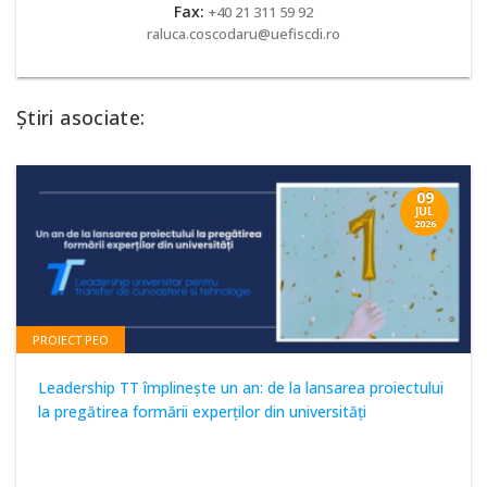
Fax:
+40 21 311 59 92
raluca.coscodaru@uefiscdi.ro
Știri asociate:
09
JUL
2026
PROIECT PEO
Leadership TT împlinește un an: de la lansarea proiectului
la pregătirea formării experților din universități