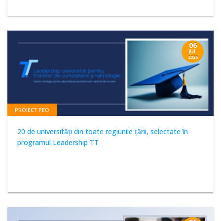
06
JUL
2026
PROIECT PEO
20 de universități din toate regiunile țării, selectate în
programul Leadership TT