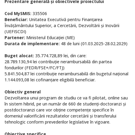
Prezentare generală și obiectivele proiectului
Cod MySMIS:
335506
Beneficiar:
Unitatea Executivă pentru Finanțarea
Învățământului Superior, a Cercetării, Dezvoltării și Inovării
(UEFISCDI)
Partener:
Ministerul Educației (ME)
Durata de implementare:
48 de luni (01.03.2025-28.02.2029)
Buget alocat:
35.774.728,89 lei, din care:
28.789.130,94 lei contribuție nerambursabilă din partea
fondurilor (FEDR/FSE+/FC/FTJ)
5.841.504,87 lei contribuție nerambursabilă din bugetul național
1.144.093,08 lei cofinanțare eligibilă beneficiar.
Obiectiv general
Dezvoltarea unui program de studiu ce va fi pilotat, online sau
în sistem hibrid, pe un număr de 660 de studenți-doctoranzi și
postdoctoranzi care vor obține competențe specifice în
domeniul valorificării rezultatelor cercetării și transferului
tehnologic conform prevederilor legislative în vigoare.
Obiective specifice