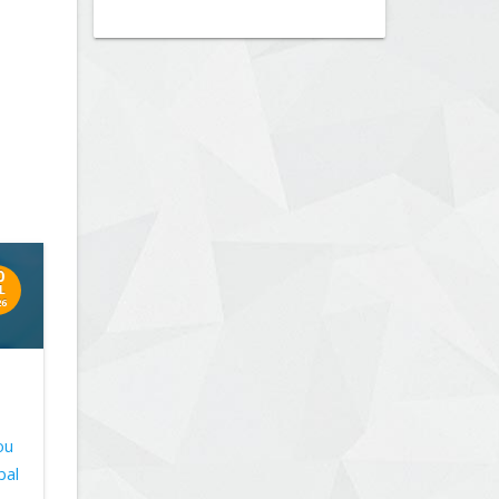
0
L
26
ou
bal