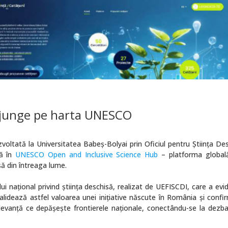
ajunge pe harta UNESCO
oltată la Universitatea Babeș-Bolyai prin Oficiul pentru Știința Des
să în
UNESCO Open and Inclusive Science Hub
– platforma global
isă din întreaga lume.
național privind știința deschisă, realizat de UEFISCDI, care a evid
lidează astfel valoarea unei inițiative născute în România și confi
levanță ce depășește frontierele naționale, conectându-se la dezbat