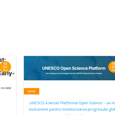
13
1
JUL
JU
2026
20
NEWS
UNESCO a lansat Platforma Open Science – un n
instrument pentru monitorizarea progresului glo