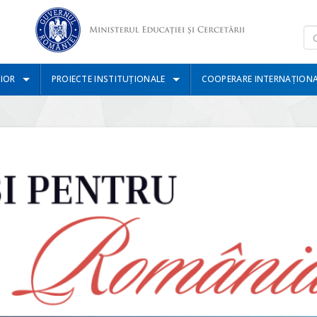
IOR
PROIECTE INSTITUȚIONALE
COOPERARE INTERNAȚION