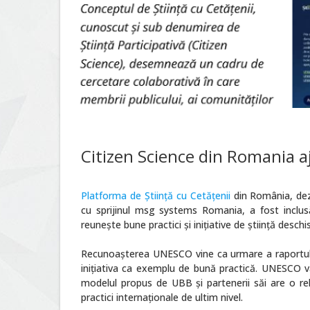
Citizen Science din Romania 
Platforma de Știință cu Cetățenii
din România, dezv
cu sprijinul msg systems Romania, a fost inclu
reunește bune practici și inițiative de știință desch
Recunoașterea UNESCO vine ca urmare a raportului 
inițiativa ca exemplu de bună practică. UNESCO va
modelul propus de UBB și partenerii săi are o re
practici internaționale de ultim nivel.