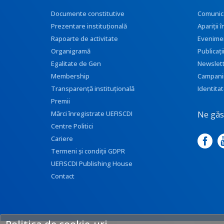
Documente constitutive
Comunic
Prezentare instituţională
Apariţii
Rapoarte de activitate
Evenime
Organigramă
Publicați
Egalitate de Gen
Newslet
Membership
Campani
Transparenţă instituţională
Identitat
Premii
Ne găse
Mărci înregistrate UEFISCDI
Centre Politici
Cariere
Termeni și condiții GDPR
UEFISCDI Publishing House
Contact