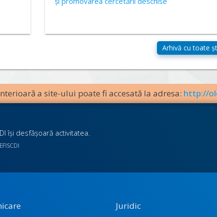
și promovarea cercetării deschise
terioară a site-ului poate fi accesată la adresa:
http://ol
I îşi desfăşoară activitatea.
UEFISCDI
icare
Juridic