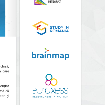
chisă,
ă care
ențiat
rmă că
eri și