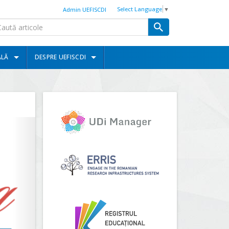
Select Language
▼
Admin UEFISCDI
ALĂ
DESPRE UEFISCDI