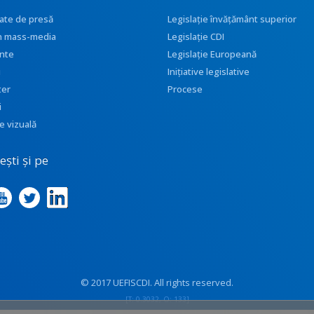
ate de presă
Legislație învățământ superior
 în mass-media
Legislație CDI
nte
Legislație Europeană
i
Inițiative legislative
ter
Procese
i
e vizuală
ști și pe
© 2017 UEFISCDI. All rights reserved.
[T: 0.3032, O: 133]