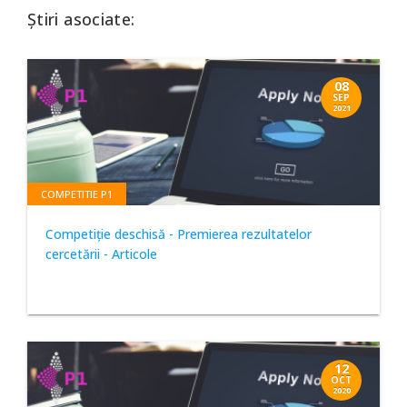
Știri asociate:
08
SEP
2021
COMPETITIE P1
Competiție deschisă - Premierea rezultatelor
cercetării - Articole
12
OCT
2020