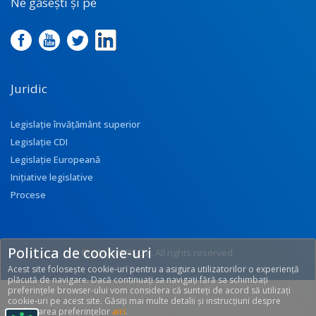
Ne găsești și pe
Juridic
Legislație învățământ superior
Legislație CDI
Legislație Europeană
Inițiative legislative
Procese
Politica de cookie-uri
© 2017 UEFISCDI. All rights reserved.
Acest site folosește cookie-uri pentru a asigura utilizatorilor o experiență
[T: 0.3539, O: 133]
plăcută de navigare. Dacă continuați sa navigați fără sa schimbați
preferințele browser-ului vom considera că sunteți de acord să utilizați
cookie-uri pe acest site. Găsiți mai multe detalii și instrucțiuni despre
modificarea preferințelor
aici
.