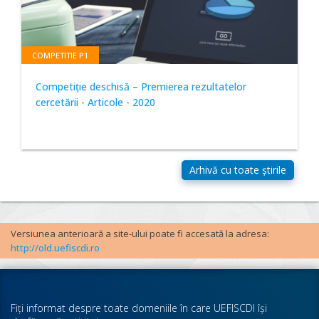
COMPETITIE P1
Competiție deschisă – Premierea rezultatelor
cercetării - Articole - 2020
Versiunea anterioară a site-ului poate fi accesată la adresa:
http://old.uefiscdi.ro
Fiţi informat despre toate domeniile în care UEFISCDI îşi