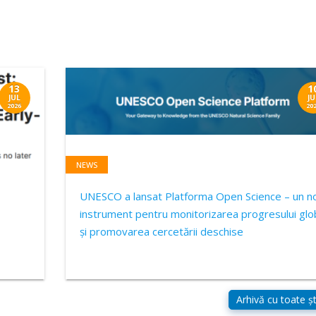
13
1
JUL
JU
2026
20
NEWS
UNESCO a lansat Platforma Open Science – un n
instrument pentru monitorizarea progresului glo
și promovarea cercetării deschise