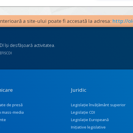
terioară a site-ului poate fi accesată la adresa:
http://ol
I îşi desfăşoară activitatea.
UEFISCDI
icare
Juridic
ate de presă
Legislație învățământ superior
 în mass-media
Legislație CDI
nte
Legislație Europeană
i
Inițiative legislative