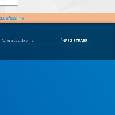
d.uefiscdi.ro