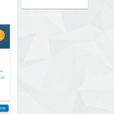
0
L
26
ou
bal