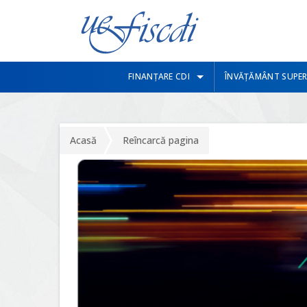
FINANȚARE CDI
ÎNVĂȚĂMÂNT SUPER
Acasă
Reîncarcă pagina