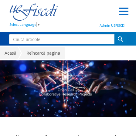
Select Language
▼
Admin UEFISCDI
Acasă
Reîncarcă pagina