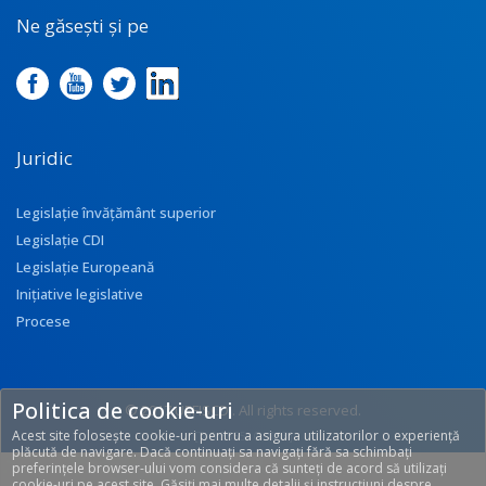
Ne găsești și pe
Juridic
Legislație învățământ superior
Legislație CDI
Legislație Europeană
Inițiative legislative
Procese
Politica de cookie-uri
© 2017 UEFISCDI. All rights reserved.
Acest site folosește cookie-uri pentru a asigura utilizatorilor o experiență
[T: 0.3855, O: 133]
plăcută de navigare. Dacă continuați sa navigați fără sa schimbați
preferințele browser-ului vom considera că sunteți de acord să utilizați
cookie-uri pe acest site. Găsiți mai multe detalii și instrucțiuni despre