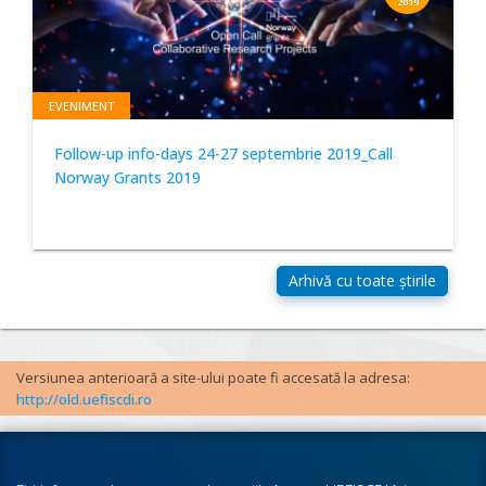
2019
EVENIMENT
Follow-up info-days 24-27 septembrie 2019_Call
Norway Grants 2019
Versiunea anterioară a site-ului poate fi accesată la adresa:
http://old.uefiscdi.ro