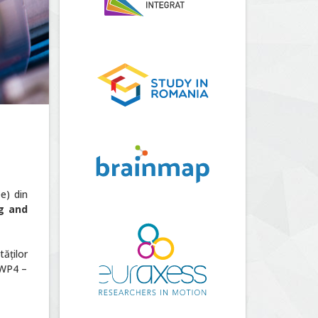
e) din
g and
tăților
 WP4 –