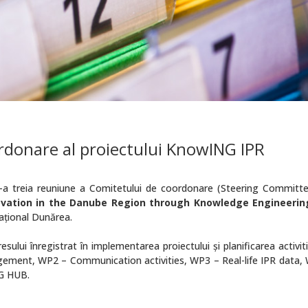
rdonare al proiectului KnowING IPR
e-a treia reuniune a Comitetului de coordonare (Steering Committe
ovation in the Danube Region through Knowledge Engineerin
național Dunărea.
esului înregistrat în implementarea proiectului și planificarea activiti
gement, WP2 – Communication activities, WP3 – Real-life IPR data,
NG HUB.