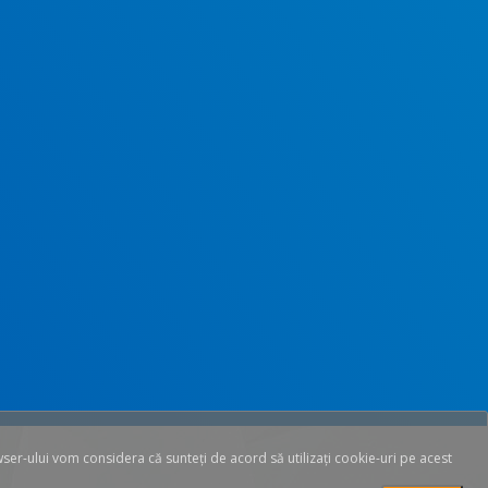
wser-ului vom considera că sunteți de acord să utilizați cookie-uri pe acest