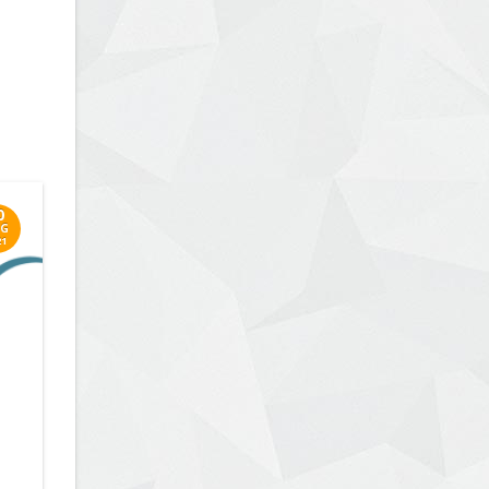
0
G
21