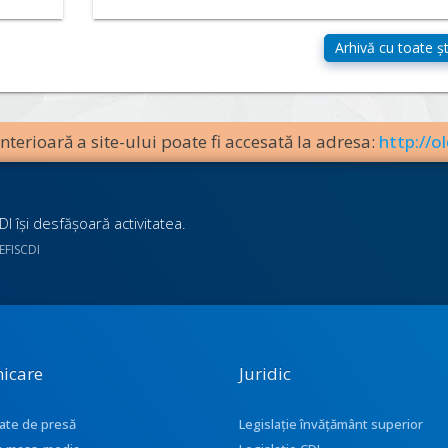
terioară a site-ului poate fi accesată la adresa:
http://ol
I îşi desfăşoară activitatea.
UEFISCDI
icare
Juridic
ate de presă
Legislație învățământ superior