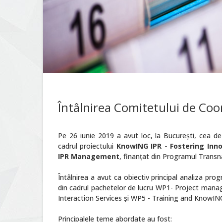
Întâlnirea Comitetului de Coo
Pe 26 iunie 2019 a avut loc, la București, cea d
cadrul proiectului
KnowING IPR - Fostering Inn
IPR Management
, finanţat din Programul Trans
Întâlnirea a avut ca obiectiv principal analiza progr
din cadrul pachetelor de lucru WP1- Project mana
Interaction Services și WP5 - Training and KnowI
Principalele teme abordate au fost: