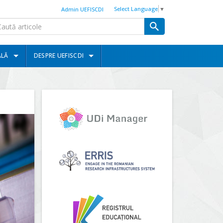
Select Language
▼
Admin UEFISCDI
ALĂ
DESPRE UEFISCDI