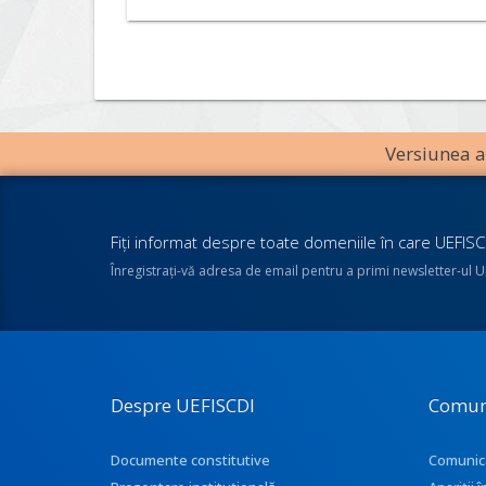
Versiunea an
Fiţi informat despre toate domeniile în care UEFISCD
Înregistraţi-vă adresa de email pentru a primi newsletter-ul 
Despre UEFISCDI
Comun
Documente constitutive
Comunic