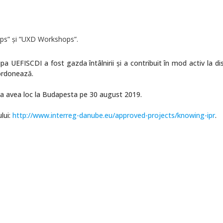
ops” și ”UXD Workshops”.
pa UEFISCDI a fost gazda întâlnirii și a contribuit în mod activ la dis
coordonează.
va avea loc la Budapesta pe 30 august 2019.
lui:
http://www.interreg-danube.eu/approved-projects/knowing-ipr
.