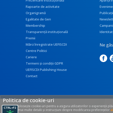
Prezentare instituţională
Apariţii
Rapoarte de activitate
Evenime
Organigramă
Publicați
Egalitate de Gen
Newslet
Membership
Campani
Transparenţă instituţională
Identitat
Premii
Ne găse
Mărci înregistrate UEFISCDI
Centre Politici
Cariere
Termeni și condiții GDPR
UEFISCDI Publishing House
Contact
Politica de cookie-uri
Acest site folosește cookie-uri pentru a asigura utilizatorilor o experiență pl
CTRL+F2
site. Găsiți mai multe detalii și instrucțiuni despre modificarea preferințelor
ai