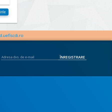
d.uefiscdi.ro