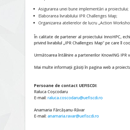
Asigurarea unei bune implementări a proiectului;
Elaborarea livrabilului IPR Challenges Map;
Organizarea atelierelor de lucru „Action Worksh
În calitate de partener al proiectului InnoHPC, echi
privind livrabilul „IPR Challenges Map” pe care îl 
Următoarea întâlnire a partenerilor KnowING IPR 
Mai multe informaţii găsiţi în pagina web a proiectu
Persoane de contact UEFISCDI
:
Raluca Coșcodaru
E-mail:
raluca.coscodaru@uefiscdi.ro
Anamaria Fărcășanu-Răvar
E-mail:
anamaria.ravar@uefiscdi.ro