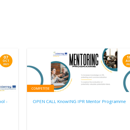
07
1
OCT
AU
2021
20
COMPETIȚIE
ol -
OPEN CALL KnowING IPR Mentor Programme