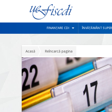
FINANȚARE CDI
ÎNVĂȚĂMÂNT SUPER
Acasă
Reîncarcă pagina