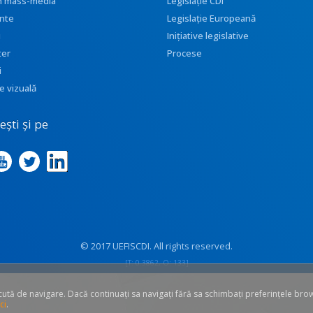
 în mass-media
Legislație CDI
nte
Legislație Europeană
i
Inițiative legislative
ter
Procese
i
e vizuală
ști și pe
© 2017 UEFISCDI. All rights reserved.
[T: 0.3862, O: 133]
ăcută de navigare. Dacă continuați sa navigați fără sa schimbați preferințele bro
ci
.