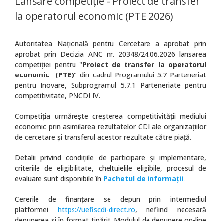
Lansare competiție - Proiect de transfer
la operatorul economic (PTE 2026)
Autoritatea Națională pentru Cercetare a aprobat prin
aprobat prin Decizia ANC nr. 20348/24.06.2026 lansarea
competiției pentru "
Proiect de transfer la operatorul
economic (PTE)
" din cadrul Programului 5.7 Parteneriat
pentru Inovare, Subprogramul 5.7.1 Parteneriate pentru
competitivitate, PNCDI IV.
Competiția urmărește creșterea competitivității mediului
economic prin asimilarea rezultatelor CDI ale organizațiilor
de cercetare și transferul acestor rezultate către piață.
Detalii privind condițiile de participare și implementare,
criteriile de eligibilitate, cheltuielile eligibile, procesul de
evaluare sunt disponibile în
Pachetul de informații.
Cererile de finanțare se depun prin intermediul
platformei
https://uefiscdi-direct.ro
, nefiind necesară
depunerea și în format tipărit. Modulul de depunere on-line