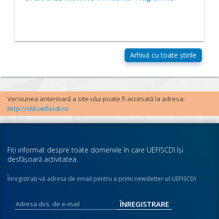
Versiunea anterioară a site-ului poate fi accesată la adresa:
http://old.uefiscdi.ro
Fiţi informat despre toate domeniile în care UEFISCDI îşi
desfăşoară activitatea.
Înregistraţi-vă adresa de email pentru a primi newsletter-ul UEFISCDI