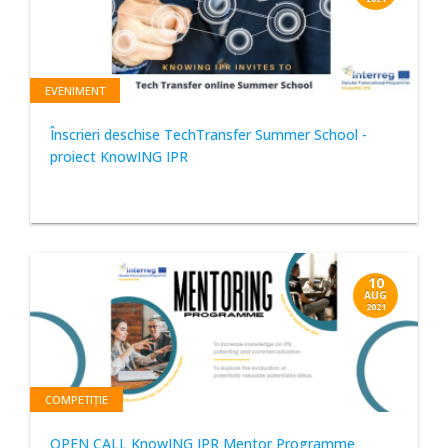
EVENIMENT
Înscrieri deschise TechTransfer Summer School -
proiect KnowING IPR
10
AUG
2021
COMPETIȚIE
OPEN CALL KnowING IPR Mentor Programme