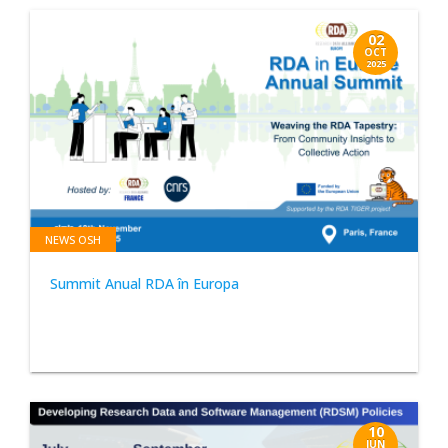
02
OCT
2025
NEWS OSH
Summit Anual RDA în Europa
10
JUN