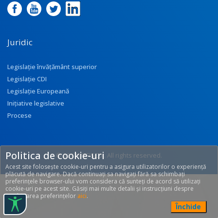
Juridic
Legislație învățământ superior
Legislație CDI
Legislație Europeană
Inițiative legislative
Procese
Politica de cookie-uri
© 2017 UEFISCDI. All rights reserved.
Acest site folosește cookie-uri pentru a asigura utilizatorilor o experiență
[T: 0.3554, O: 133]
plăcută de navigare. Dacă continuați sa navigați fără sa schimbați
preferințele browser-ului vom considera că sunteți de acord să utilizați
cookie-uri pe acest site. Găsiți mai multe detalii și instrucțiuni despre
modificarea preferințelor
aici
.