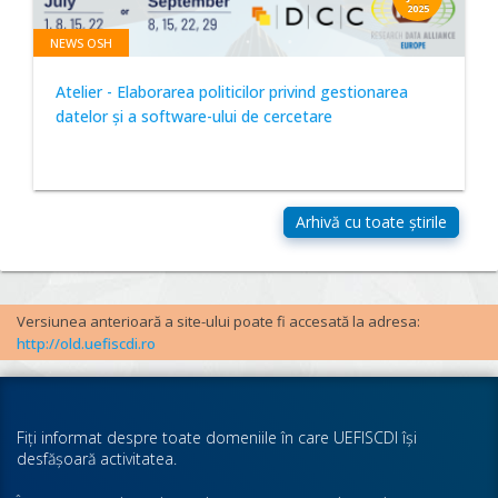
2025
NEWS OSH
Atelier - Elaborarea politicilor privind gestionarea
datelor și a software-ului de cercetare
Versiunea anterioară a site-ului poate fi accesată la adresa:
http://old.uefiscdi.ro
Fiţi informat despre toate domeniile în care UEFISCDI îşi
desfăşoară activitatea.