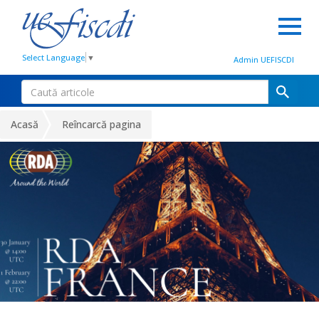
Select Language
▼
Admin UEFISCDI
Acasă
Reîncarcă pagina