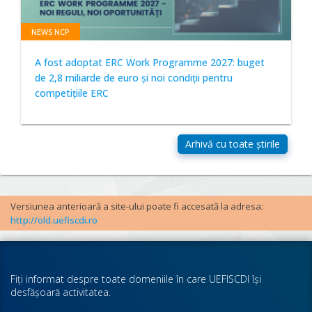
NEWS NCP
A fost adoptat ERC Work Programme 2027: buget
de 2,8 miliarde de euro și noi condiții pentru
competițiile ERC
Versiunea anterioară a site-ului poate fi accesată la adresa:
http://old.uefiscdi.ro
Fiţi informat despre toate domeniile în care UEFISCDI îşi
desfăşoară activitatea.