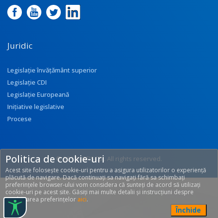
Juridic
Legislație învățământ superior
Legislație CDI
Legislație Europeană
Inițiative legislative
Procese
Politica de cookie-uri
© 2017 UEFISCDI. All rights reserved.
Acest site folosește cookie-uri pentru a asigura utilizatorilor o experiență
[T: 0.3766, O: 133]
plăcută de navigare. Dacă continuați sa navigați fără sa schimbați
preferințele browser-ului vom considera că sunteți de acord să utilizați
cookie-uri pe acest site. Găsiți mai multe detalii și instrucțiuni despre
modificarea preferințelor
aici
.