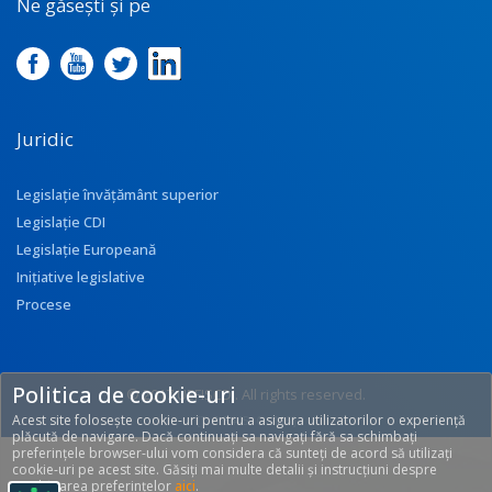
Ne găsești și pe
Juridic
Legislație învățământ superior
Legislație CDI
Legislație Europeană
Inițiative legislative
Procese
Politica de cookie-uri
© 2017 UEFISCDI. All rights reserved.
Acest site folosește cookie-uri pentru a asigura utilizatorilor o experiență
[T: 0.3445, O: 116]
plăcută de navigare. Dacă continuați sa navigați fără sa schimbați
preferințele browser-ului vom considera că sunteți de acord să utilizați
cookie-uri pe acest site. Găsiți mai multe detalii și instrucțiuni despre
modificarea preferințelor
aici
.