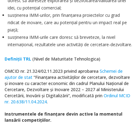
doresc să adreseze explorarea și dezvoltarea/validarea unei
idei, cu potențial comercial;
susținerea IMM-urilor, prin finanțarea proiectelor cu grad
ridicat de inovare, care au potențial pentru un impact real pe
piață;
susținerea IMM-urile care doresc să breveteze, la nivel
internațional, rezultatele unei activități de cercetare-dezvoltare.
Definiții TRL
(Nivel de Maturitate Tehnologica)
OMCID nr. 21.324/02.11.2023 privind aprobarea
Schemei de
ajutor de stat
“Finanțarea activităților de cercetare, dezvoltare
și inovare cu caracter economic din cadrul Planului Național de
Cercetare, Dezvoltare și Inovare 2022 – 2027 al Ministerului
Cercetării, Inovării și Digitalizării“, modificată prin
Ordinul MCID
nr. 20.638/11.04.2024
.
Instrumentele de finanțare devin active la momentul
lansării competițiilor.