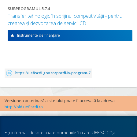
SUBPROGRAMUL 5.7.4
Transfer tehnologic în sprijinul competitivității - pentru
crearea și dezvoltarea de servicii CDI
Instrumente de finanțare
https://uefiscdi.gov.ro/pncdi-iv-program-7
Versiunea anterioară a site-ului poate fi accesată la adresa:
http://old.uefiscdi.ro
Fiţi informat despre toate domeniile în care UEFISCDI îşi