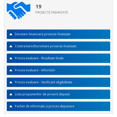
19
PROIECTE FINANŢATE
Derulare financiară proiecte finanţate
Contractare/Decontare proiecte finanţate
Proces evaluare - Rezultate finale
Proces evaluare - Informări
Proces evaluare - Verificare eligibilitate
Lista propunerilor de proiect depuse
Pachet de informaţii şi proces depunere