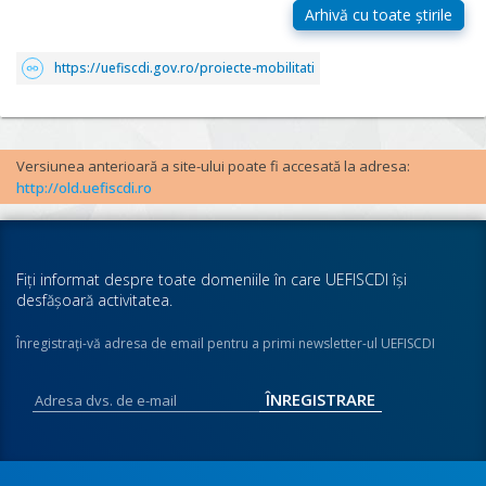
https://uefiscdi.gov.ro/proiecte-mobilitati
Versiunea anterioară a site-ului poate fi accesată la adresa:
http://old.uefiscdi.ro
Fiţi informat despre toate domeniile în care UEFISCDI îşi
desfăşoară activitatea.
Înregistraţi-vă adresa de email pentru a primi newsletter-ul UEFISCDI