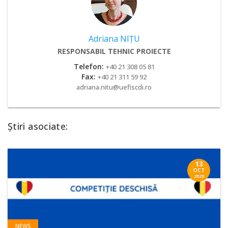
Adriana NIȚU
RESPONSABIL TEHNIC PROIECTE
Telefon:
+40 21 308 05 81
Fax:
+40 21 311 59 92
adriana.nitu@uefiscdi.ro
Știri asociate:
13
OCT
2020
NEWS