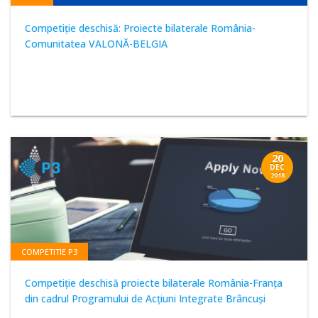
Competiţie deschisă: Proiecte bilaterale România-
Comunitatea VALONĂ-BELGIA
20
DEC
2018
COMPETITIE P3
Competiție deschisă proiecte bilaterale România-Franța
din cadrul Programului de Acțiuni Integrate Brâncuși