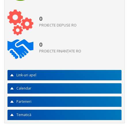
0
PROIECTE DEPUSE RO
0
PROIECTE FINANŢATE RO
Link-uri apel
Calendar
Parteneri
Tematică