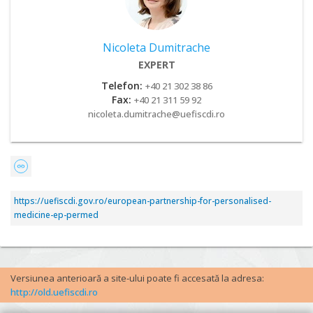
Nicoleta Dumitrache
EXPERT
Telefon:
+40 21 302 38 86
Fax:
+40 21 311 59 92
nicoleta.dumitrache@uefiscdi.ro
https://uefiscdi.gov.ro/european-partnership-for-personalised-
medicine-ep-permed
Versiunea anterioară a site-ului poate fi accesată la adresa:
http://old.uefiscdi.ro