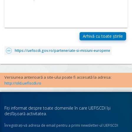
https://uefiscdi.gov.ro/parteneriate-si-misiuni-europene
Versiunea anterioară a site-ului poate fi accesată la adresa:
http://old.uefiscdi.ro
Fiţi informat despre toate domeniile în care UEFISCDI îşi
desfăşoară activitatea.
Înregistraţi-vă adresa de email pentru a primi newsletter-ul UEFISCDI