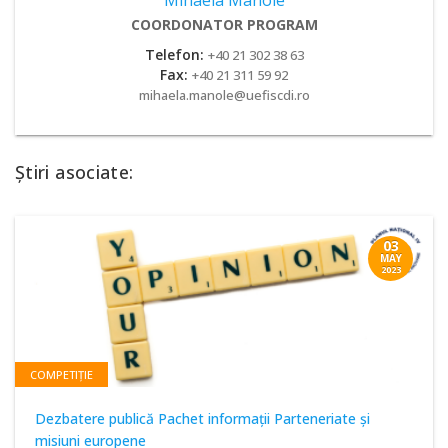
Mihaela Manole
COORDONATOR PROGRAM
Telefon:
+40 21 302 38 63
Fax:
+40 21 311 59 92
mihaela.manole@uefiscdi.ro
Știri asociate:
03
MAY
2023
COMPETIȚIE
Dezbatere publică Pachet informații Parteneriate și
misiuni europene