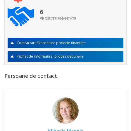
6
PROIECTE FINANŢATE
Contractare/Decontare proiecte finanţate
Pachet de informaţii şi proces depunere
Persoane de contact: