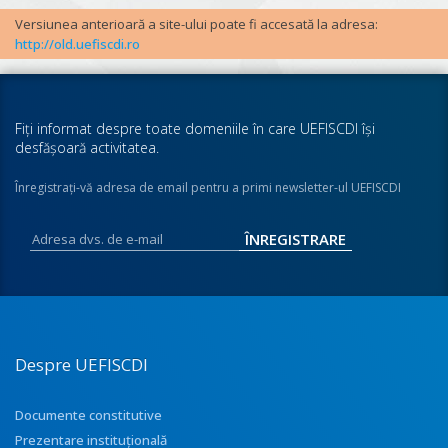
Versiunea anterioară a site-ului poate fi accesată la adresa:
http://old.uefiscdi.ro
Fiţi informat despre toate domeniile în care UEFISCDI îşi
desfăşoară activitatea.
Înregistraţi-vă adresa de email pentru a primi newsletter-ul UEFISCDI
Despre UEFISCDI
Documente constitutive
Prezentare instituţională