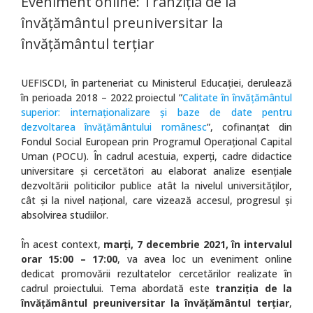
Eveniment online: Tranziția de la
învățământul preuniversitar la
învățământul terțiar
UEFISCDI, în parteneriat cu Ministerul Educaţiei, derulează
în perioada 2018 – 2022 proiectul ”
Calitate în învăţământul
superior: internaţionalizare şi baze de date pentru
dezvoltarea învăţământului românesc
”, cofinanţat din
Fondul Social European prin Programul Operaţional Capital
Uman (POCU). În cadrul acestuia, experți, cadre didactice
universitare și cercetători au elaborat analize esențiale
dezvoltării politicilor publice atât la nivelul universităților,
cât și la nivel național, care vizează accesul, progresul și
absolvirea studiilor.
În acest context,
marți, 7 decembrie 2021, în intervalul
orar 15:00 – 17:00
,
va avea loc un eveniment online
dedicat promovării rezultatelor cercetărilor realizate în
cadrul proiectului. Tema abordată este
tranziția de la
învățământul preuniversitar la învățământul terțiar
,