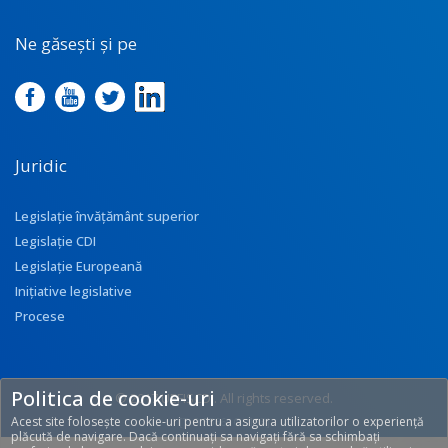
Ne găsești și pe
Juridic
Legislație învățământ superior
Legislație CDI
Legislație Europeană
Inițiative legislative
Procese
Politica de cookie-uri
© 2017 UEFISCDI. All rights reserved.
Acest site folosește cookie-uri pentru a asigura utilizatorilor o experiență
[T: 0.3566, O: 133]
plăcută de navigare. Dacă continuați sa navigați fără sa schimbați