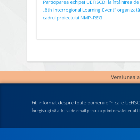
Participarea echipei UEFISCDI la întâlnirea de 
„8th Interregional Learning Event” organizată
cadrul proiectului NMP-REG
Versiunea an
Fiţi informat despre toate domeniile în care UEFISCD
Înregistraţi-vă adresa de email pentru a primi newsletter-ul 