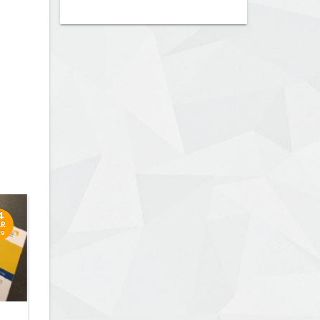
4
R
19