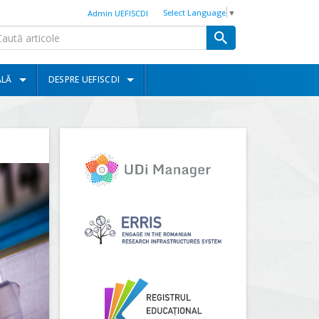
Select Language
▼
Admin UEFISCDI
ALĂ
DESPRE UEFISCDI