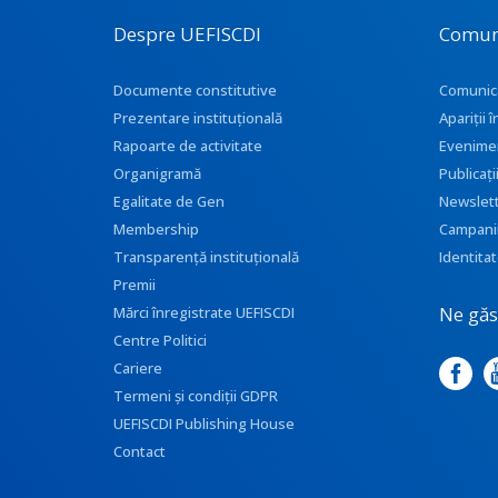
Despre UEFISCDI
Comun
Documente constitutive
Comunic
Prezentare instituţională
Apariţii
Rapoarte de activitate
Evenime
Organigramă
Publicați
Egalitate de Gen
Newslet
Membership
Campani
Transparenţă instituţională
Identitat
Premii
Ne găse
Mărci înregistrate UEFISCDI
Centre Politici
Cariere
Termeni și condiții GDPR
UEFISCDI Publishing House
Contact