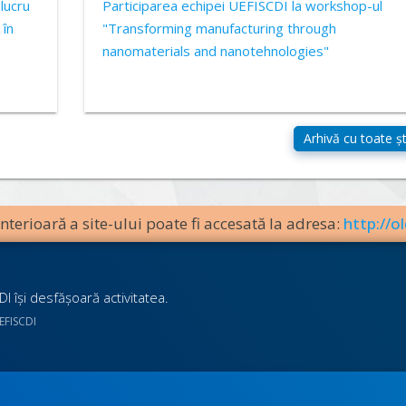
lucru
Participarea echipei UEFISCDI la workshop-ul
 în
"Transforming manufacturing through
nanomaterials and nanotehnologies"
terioară a site-ului poate fi accesată la adresa:
http://ol
I îşi desfăşoară activitatea.
UEFISCDI