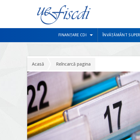
FINANȚARE CDI
ÎNVĂȚĂMÂNT SUPER
Acasă
Reîncarcă pagina