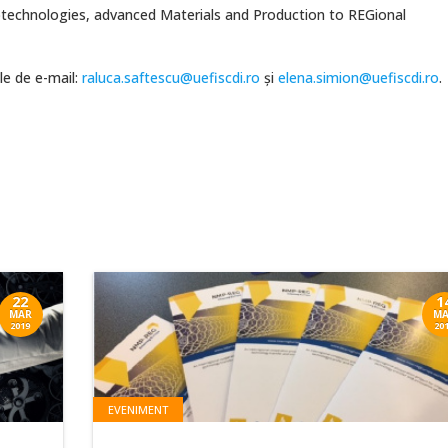
otechnologies, advanced Materials and Production to REGional
le de e-mail:
raluca.saftescu@uefiscdi.ro
și
elena.simion@uefiscdi.ro
.
22
1
MAR
MA
2019
20
EVENIMENT