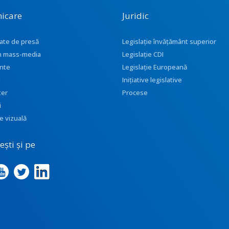
icare
Juridic
ate de presă
Legislație învățământ superior
 în mass-media
Legislație CDI
nte
Legislație Europeană
i
Inițiative legislative
ter
Procese
i
e vizuală
ști și pe