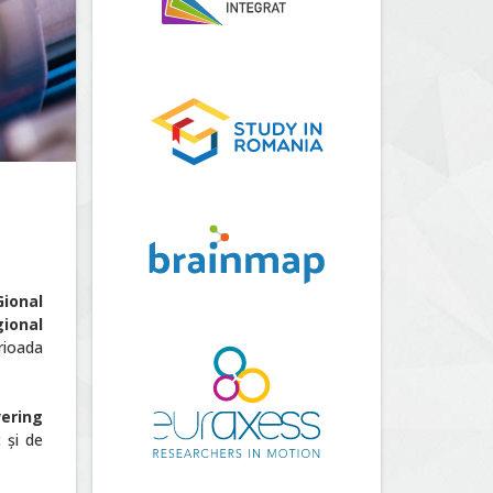
ional
gional
erioada
vering
 și de