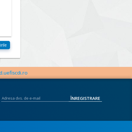
d.uefiscdi.ro