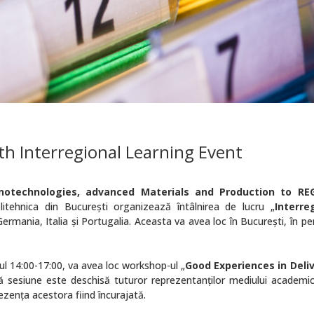
th Interregional Learning Event
anotechnologies, advanced Materials and Production to REG
litehnica din Bucureşti organizează întâlnirea de lucru „
Interre
 Germania, Italia și Portugalia. Aceasta va avea loc în Bucureşti, în p
alul 14:00-17:00, va avea loc workshop-ul „
Good Experiences in Deli
tă sesiune este deschisă tuturor reprezentanților mediului academic
ezența acestora fiind încurajată.