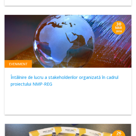
30
MAR
2018
EVENIMENT
Întâlnire de lucru a stakeholderilor organizată în cadrul
proiectului NMP-REG
26