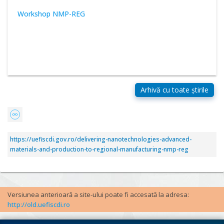
Workshop NMP-REG
https://uefiscdi.gov.ro/delivering-nanotechnologies-advanced-
materials-and-production-to-regional-manufacturing-nmp-reg
Versiunea anterioară a site-ului poate fi accesată la adresa:
http://old.uefiscdi.ro