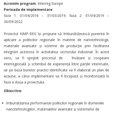
Acronim program
: Interreg Europe
Perioada de implementare
:
faza 1: 01/04/2016 – 31/03/2019; faza 2: 01/04/2019 –
30/09/2022
Proiectul NMP-REG îşi propune să îmbunătăţească punerea în
aplicare a politicilor regionale în materie de nanotehnologii,
materiale avansate şi sisteme de producţie prin facilitarea
integrării acestora în activitatea sectorului industrial. În acest
sens, va fi sprijinit procesul de învăţare şi coopeare
interregională şi schimbul de experienţă între părţile interesate,
iar pe baza bunelor practici identificate va fi elaborat un plan de
acţiune, a cărui implementare va fi începută şi monitorizată în
faza a doua a proiectului.
Obiective:
îmbunătăţirea performanţei politicilor regionale în domeniile
nanotehnologiilor, materialelor avansate şi sistemelor de