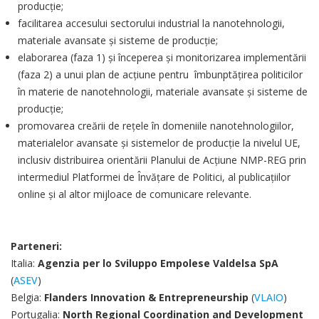
producţie;
facilitarea accesului sectorului industrial la nanotehnologii,
materiale avansate şi sisteme de producţie;
elaborarea (faza 1) şi începerea şi monitorizarea implementării
(faza 2) a unui plan de acţiune pentru îmbunptăţirea politicilor
în materie de nanotehnologii, materiale avansate şi sisteme de
producţie;
promovarea creării de reţele în domeniile nanotehnologiilor,
materialelor avansate şi sistemelor de producţie la nivelul UE,
inclusiv distribuirea orientării Planului de Acţiune NMP-REG prin
intermediul Platformei de Învăţare de Politici, al publicaţiilor
online şi al altor mijloace de comunicare relevante.
Parteneri:
Italia:
Agenzia per lo Sviluppo Empolese Valdelsa SpA
(
ASEV
)
Belgia:
Flanders Innovation & Entrepreneurship
(
VLAIO
)
Portugalia:
North Regional Coordination and Development