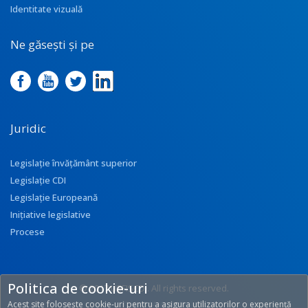
Identitate vizuală
Ne găsești și pe
Juridic
Legislație învățământ superior
Legislație CDI
Legislație Europeană
Inițiative legislative
Procese
Politica de cookie-uri
© 2017 UEFISCDI. All rights reserved.
Acest site folosește cookie-uri pentru a asigura utilizatorilor o experiență
[T: 0.4844, O: 210]