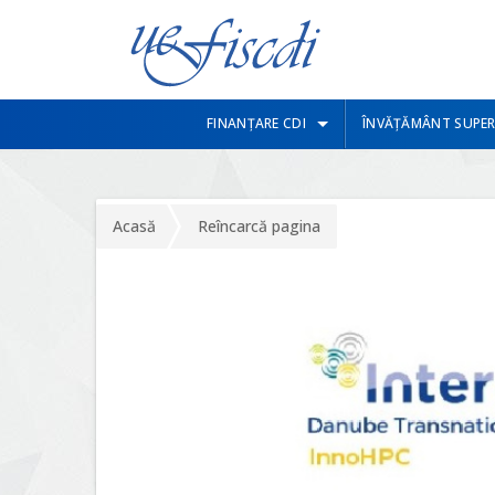
FINANȚARE CDI
ÎNVĂȚĂMÂNT SUPER
Acasă
Reîncarcă pagina