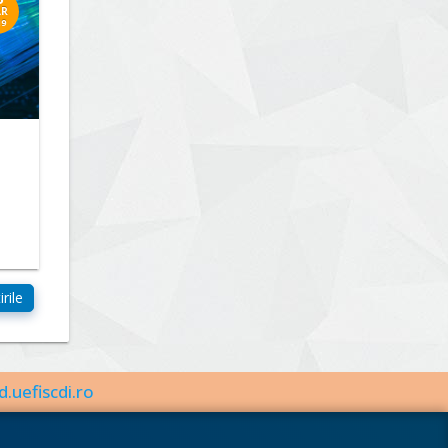
R
19
d.uefiscdi.ro