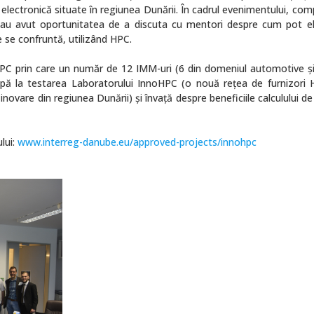
electronică situate în regiunea Dunării. În cadrul evenimentului, comp
 au avut oportunitatea de a discuta cu mentori despre cum pot e
e se confruntă, utilizând HPC.
PC prin care un număr de 12 IMM-uri (6 din domeniul automotive și
icipă la testarea Laboratorului InnoHPC (o nouă rețea de furnizori 
novare din regiunea Dunării) și învață despre beneficiile calculului de
lui:
www.interreg-danube.eu/approved-projects/innohpc