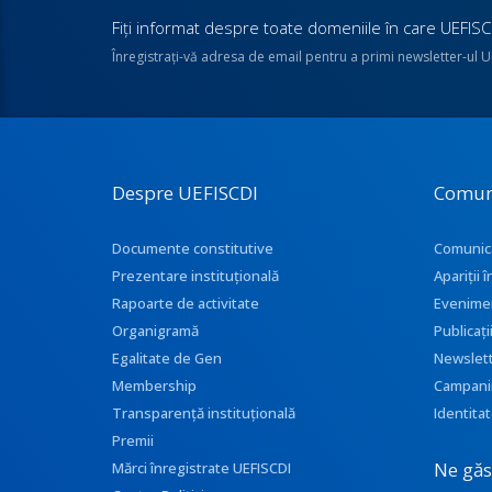
Fiţi informat despre toate domeniile în care UEFISCD
Înregistraţi-vă adresa de email pentru a primi newsletter-ul 
Despre UEFISCDI
Comun
Documente constitutive
Comunic
Prezentare instituţională
Apariţii
Rapoarte de activitate
Evenime
Organigramă
Publicați
Egalitate de Gen
Newslet
Membership
Campani
Transparenţă instituţională
Identitat
Premii
Ne găse
Mărci înregistrate UEFISCDI