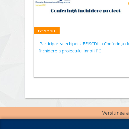
EVENIMENT
Participarea echipei UEFISCDI la Conferința d
închidere a proiectului InnoHPC
Versiunea an