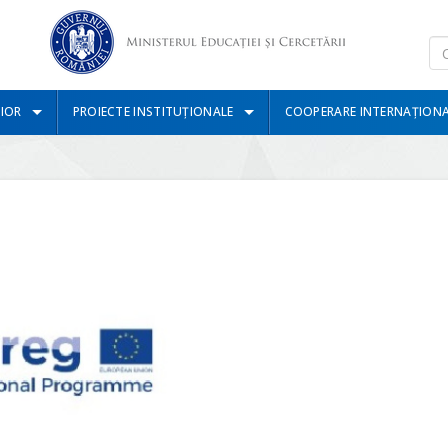
IOR
PROIECTE INSTITUȚIONALE
COOPERARE INTERNAȚION