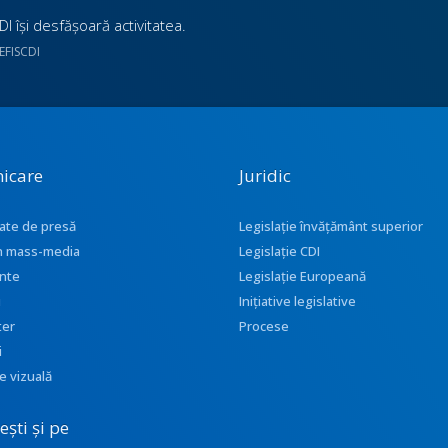
I îşi desfăşoară activitatea.
UEFISCDI
icare
Juridic
ate de presă
Legislație învățământ superior
 în mass-media
Legislație CDI
nte
Legislație Europeană
i
Inițiative legislative
ter
Procese
i
e vizuală
ști și pe