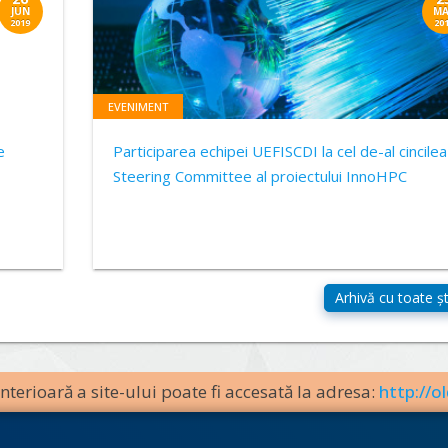
JUN
MA
2019
20
EVENIMENT
e
Participarea echipei UEFISCDI la cel de-al cincilea
Steering Committee al proiectului InnoHPC
terioară a site-ului poate fi accesată la adresa:
http://ol