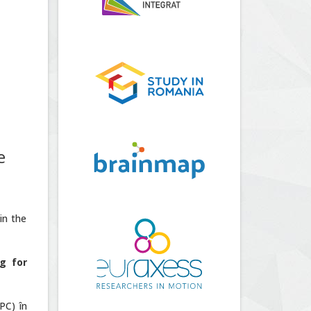
e
in the
g for
PC) în