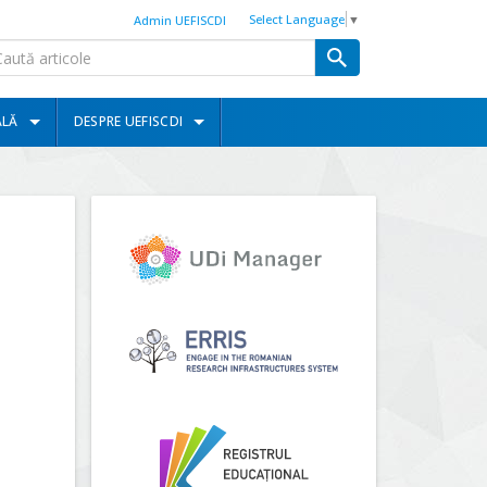
Select Language
▼
Admin UEFISCDI
ALĂ
DESPRE UEFISCDI