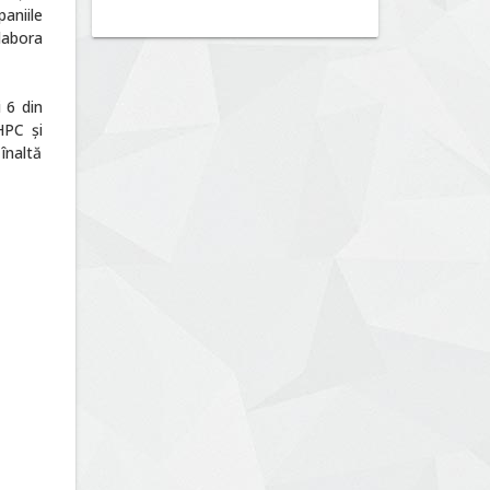
aniile
labora
 6 din
HPC și
 înaltă