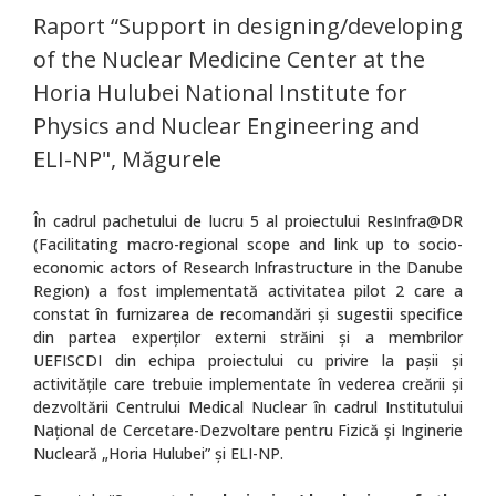
Raport “Support in designing/developing
of the Nuclear Medicine Center at the
Horia Hulubei National Institute for
Physics and Nuclear Engineering and
ELI-NP", Măgurele
În cadrul pachetului de lucru 5 al proiectului ResInfra@DR
(Facilitating macro-regional scope and link up to socio-
economic actors of Research Infrastructure in the Danube
Region) a fost implementată activitatea pilot 2 care a
constat în furnizarea de recomandări şi sugestii specifice
din partea experţilor externi străini şi a membrilor
UEFISCDI din echipa proiectului cu privire la paşii şi
activităţile care trebuie implementate în vederea creării şi
dezvoltării Centrului Medical Nuclear în cadrul Institutului
Național de Cercetare-Dezvoltare pentru Fizică și Inginerie
Nucleară „Horia Hulubei” şi ELI-NP.