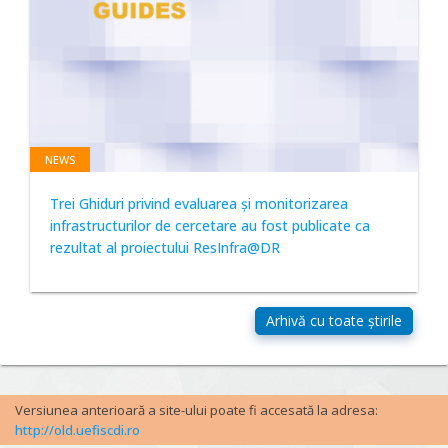
NEWS
Trei Ghiduri privind evaluarea și monitorizarea
infrastructurilor de cercetare au fost publicate ca
rezultat al proiectului ResInfra@DR
Versiunea anterioară a site-ului poate fi accesată la adresa:
http://old.uefiscdi.ro