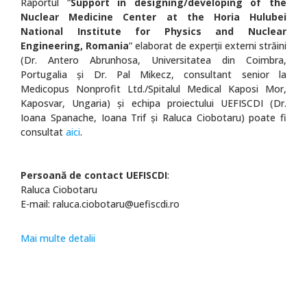
Raportul “
Support in designing/developing of the
Nuclear Medicine Center at the Horia Hulubei
National Institute for Physics and Nuclear
Engineering, Romania
” elaborat de experţii externi străini
(Dr. Antero Abrunhosa, Universitatea din Coimbra,
Portugalia şi Dr. Pal Mikecz, consultant senior la
Medicopus Nonprofit Ltd./Spitalul Medical Kaposi Mor,
Kaposvar, Ungaria) şi echipa proiectului UEFISCDI (Dr.
Ioana Spanache, Ioana Trif şi Raluca Ciobotaru) poate fi
consultat
aici
.
Persoană de contact UEFISCDI
:
Raluca Ciobotaru
E-mail: raluca.ciobotaru@uefiscdi.ro
Mai multe detalii