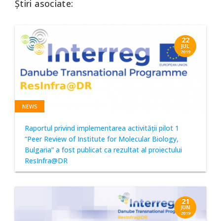
Știri asociate:
22
JUL
2019
NEWS
Raportul privind implementarea activităţii pilot 1
“Peer Review of Institute for Molecular Biology,
Bulgaria” a fost publicat ca rezultat al proiectului
ResInfra@DR
21
JUN
2019