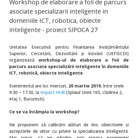
Workshop de elaborare a foii de parcurs
asociate specializarii inteligente in
domeniile ICT, robotica, obiecte
inteligente - proiect SIPOCA 27
Unitatea Executivă pentru Finanțarea Invățământului
Superior, Cercetării, Dezvoltării și Inovării (UEFISCDI)
organizează
workshop-ul de elaborare a foii de
parcurs asociate specializării inteligente în domeniile
ICT, robotică, obiecte inteligente
.
Evenimentul are loc miercuri,
20 martie 2019
, între orele
9:30 – 17:30, la
Impact HUB
(Splaiul Unirii 165, clădirea 2,
etaj 1, București).
Ce se va întâmpla la workshop?
Ne propunem să calibrăm alături de dvs. obiectivele și
așteptările de viitor cu privire la specializarea inteligentă.
Mai precis, să ne gândim, prin prisma experienței