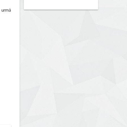
n urmă