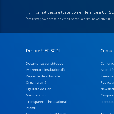
Fiţi informat despre toate domeniile în care UEFISCD
Înregistraţi-vă adresa de email pentru a primi newsletter-ul 
Despre UEFISCDI
Comun
Documente constitutive
Comunic
Prezentare instituţională
Apariţii
Rapoarte de activitate
Evenime
Organigramă
Publicați
Egalitate de Gen
Newslet
Membership
Campani
Transparenţă instituţională
Identitat
Premii