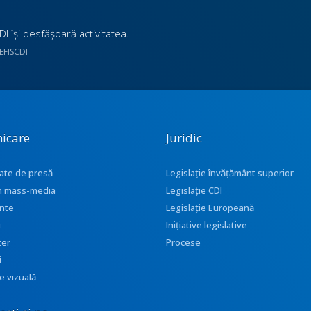
I îşi desfăşoară activitatea.
UEFISCDI
icare
Juridic
ate de presă
Legislație învățământ superior
 în mass-media
Legislație CDI
nte
Legislație Europeană
i
Inițiative legislative
ter
Procese
i
e vizuală