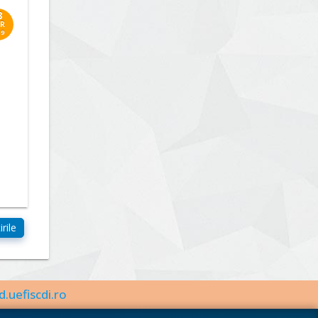
3
R
19
d.uefiscdi.ro