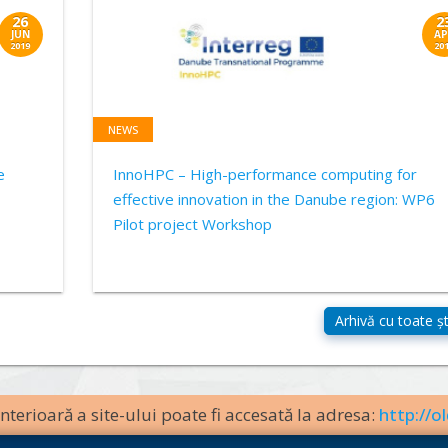
26
2
JUN
AP
2019
20
NEWS
e
InnoHPC – High-performance computing for
effective innovation in the Danube region: WP6
Pilot project Workshop
terioară a site-ului poate fi accesată la adresa:
http://ol