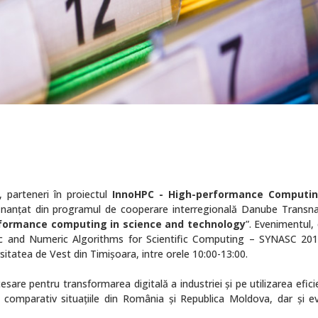
 parteneri în proiectul
InnoHPC - High-performance Computin
finanţat din programul de cooperare interregională Danube Transna
formance computing in science and technology
”. Evenimentul,
ic and Numeric Algorithms for Scientific Computing – SYNASC 201
rsitatea de Vest din Timişoara, intre orele 10:00-13:00.
are pentru transformarea digitală a industriei şi pe utilizarea efici
 comparativ situaţiile din România şi Republica Moldova, dar şi ev