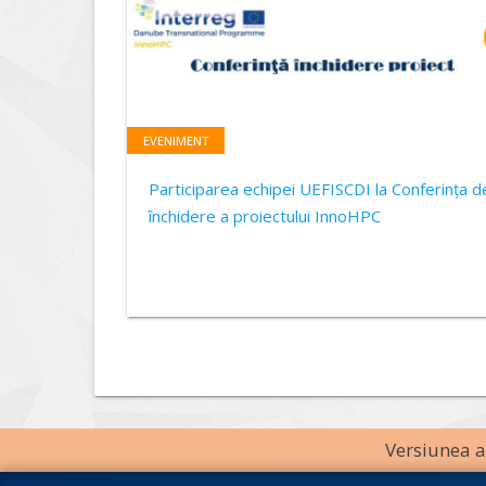
EVENIMENT
Participarea echipei UEFISCDI la Conferința d
închidere a proiectului InnoHPC
Versiunea an