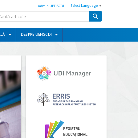
Select Language
▼
Admin UEFISCDI
ALĂ
DESPRE UEFISCDI