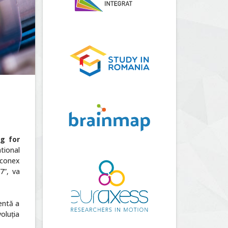
g for
tional
 conex
7”, va
entă a
oluţia