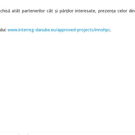
chisă atât partenerilor cât şi părţilor interesate, prezenţa celor di
lui:
www.interreg-danube.eu/approved-projects/innohpc
.