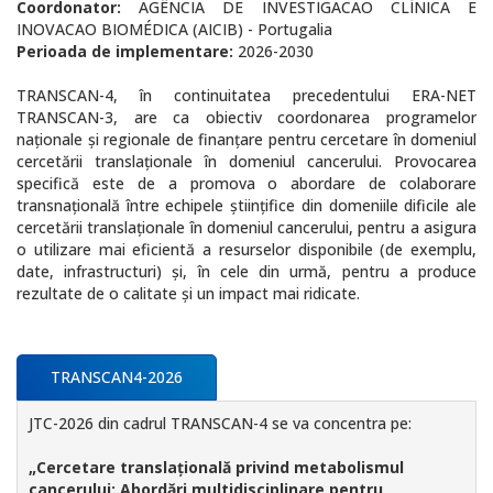
Coordonator:
AGÊNCIA DE INVESTIGACAO CLÍNICA E
INOVACAO BIOMÉDICA (AICIB) - Portugalia
Perioada de implementare:
2026-2030
TRANSCAN-4, în continuitatea precedentului ERA-NET
TRANSCAN-3, are ca obiectiv coordonarea programelor
naționale și regionale de finanțare pentru cercetare în domeniul
cercetării translaționale în domeniul cancerului.
Provocarea
specifică este de a promova o abordare de colaborare
transnațională între echipele științifice din domeniile dificile ale
cercetării translaționale în domeniul cancerului, pentru a asigura
o utilizare mai eficientă a resurselor disponibile (de exemplu,
date, infrastructuri) și, în cele din urmă, pentru a produce
rezultate de o calitate și un impact mai ridicate.
TRANSCAN4-2026
JTC-2026 din cadrul TRANSCAN-4 se va concentra pe:
„Cercetare translațională privind metabolismul
cancerului: Abordări multidisciplinare pentru