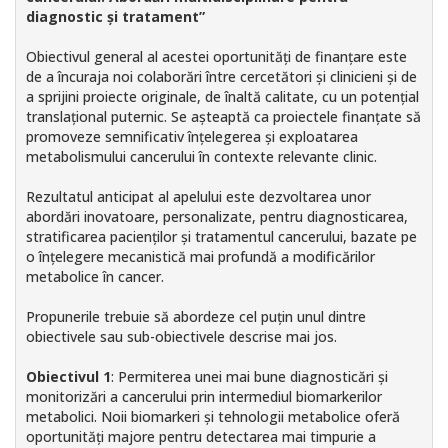
diagnostic și tratament”
Obiectivul general al acestei oportunități de finanțare este
de a încuraja noi colaborări între cercetători și clinicieni și de
a sprijini proiecte originale, de înaltă calitate, cu un potențial
translațional puternic. Se așteaptă ca proiectele finanțate să
promoveze semnificativ înțelegerea și exploatarea
metabolismului cancerului în contexte relevante clinic.
Rezultatul anticipat al apelului este dezvoltarea unor
abordări inovatoare, personalizate, pentru diagnosticarea,
stratificarea pacienților și tratamentul cancerului, bazate pe
o înțelegere mecanistică mai profundă a modificărilor
metabolice în cancer.
Propunerile trebuie să abordeze cel puțin unul dintre
obiectivele sau sub-obiectivele descrise mai jos.
Obiectivul 1
: Permiterea unei mai bune diagnosticări și
monitorizări a cancerului prin intermediul biomarkerilor
metabolici. Noii biomarkeri și tehnologii metabolice oferă
oportunități majore pentru detectarea mai timpurie a