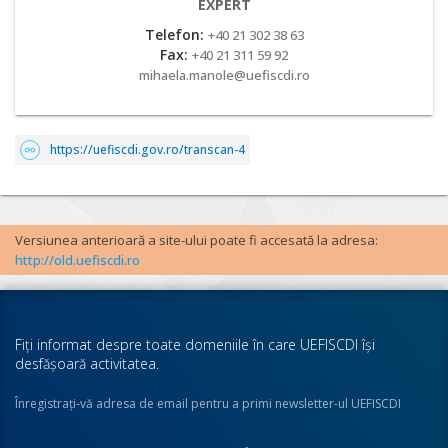
EXPERT
Telefon:
+40 21 302 38 63
Fax:
+40 21 311 59 92
mihaela.manole@uefiscdi.ro
https://uefiscdi.gov.ro/transcan-4
Versiunea anterioară a site-ului poate fi accesată la adresa:
http://old.uefiscdi.ro
Fiţi informat despre toate domeniile în care UEFISCDI îşi
desfăşoară activitatea.
Înregistraţi-vă adresa de email pentru a primi newsletter-ul UEFISCDI