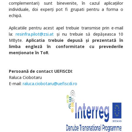
complementari) sunt binevenite, în cazul aplicațiilor
individuale, doi experți pot fi grupati pentru a forma o
echipă.
Aplicatiile pentru acest apel trebuie transmise prin e-mail
la:
resinfra.pilot@zsi.at
şi nu trebuie să depășeasca 10
MByte.
Aplicatia trebuie depusă și prezentată în
limba engleză în conformitate cu prevederile
menționate în ToR
.
Persoană de contact UEFISCDI
:
Raluca Ciobotaru
E-mail:
raluca.ciobotaru@uefiscdi.ro