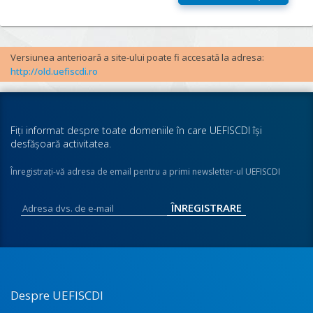
Versiunea anterioară a site-ului poate fi accesată la adresa:
http://old.uefiscdi.ro
Fiţi informat despre toate domeniile în care UEFISCDI îşi
desfăşoară activitatea.
Înregistraţi-vă adresa de email pentru a primi newsletter-ul UEFISCDI
Despre UEFISCDI