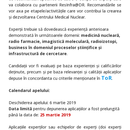
va colabora cu partenerii ResInfra@DR. Recomandările se
vor axa pe etapele/activităţile care vor contribui la crearea
şi dezvoltarea Centrului Medical Nuclear.
Experţii trebuie să dovedească experienţă anterioara
demonstrată în următoarele domenii:
medicină nucleară,
radio farmacie, imagistică moleculară, radioizotopi,
business în domeniul proceselor științifice și
infrastructură de cercetare
.
Candidaţii vor fi evaluaţi pe baza experienţei şi calificărilor
deţinute, precum şi pe baza relevanţei şi calităţii aplicaţilor
ToR
depuse în concordanta cu criterile menţionate în
.
Calendarul apelului:
Deschiderea apelului: 6 martie 2019
Data limită
pentru depunerea aplicaţiilor a fost prelungită
până la data de:
25 martie 2019
Aplicațiile experților sau echipelor de experți (doi experți