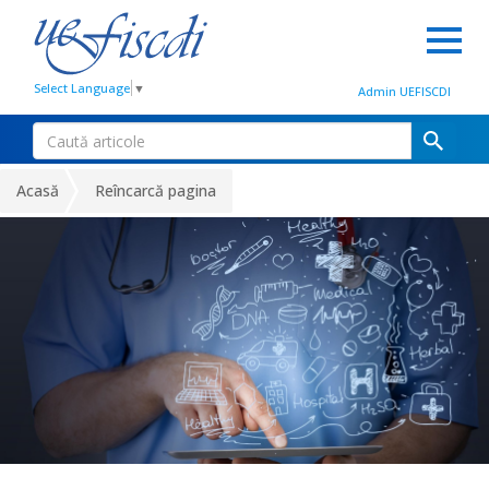
Select Language
▼
Admin UEFISCDI
Acasă
Reîncarcă pagina