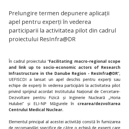
Prelungire termen depunere aplicaţii
apel pentru experţi în vederea
participarii la activitatea pilot din cadrul
proiectului ResInfra@DR
În cadrul proiectului “
Facilitating macro-regional scope
and link up to socio-economic actors of Research
Infrastructure in the Danube Region - ResInfra@DR
”,
UEFISCDI a lansat un apel deschis pentru experţi sau
echipe de experţi în vederea participării la activitatea pilot
privind sprijinul acordat Institutului Național de Cercetare-
Dezvoltare pentru Fizică și Inginerie Nucleară „Horia
Hulubei” şi ELI-NP Măgurele în
crearea/dezvoltarea
Centrului Medical Nuclear.
Elementul principal al acestei activităţi constă în furnizarea
de recomandări specifice de către o echipă de experţi care