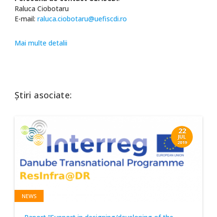
Raluca Ciobotaru
E-mail:
raluca.ciobotaru@uefiscdi.ro
Mai multe detalii
Știri asociate:
22
JUL
2019
NEWS