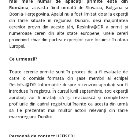
mai mare număr de aplicații primite este din
România
, aceasta fiind urmată de Slovacia, Bulgaria și
Bosnia-Herțegovina. Apelul nu a fost limitat doar la experții
din țările situate în regiunea Dunării, deși majoritatea
cererilor provin din aceste țări, ResInfra@DR a primit şi
numeroase cereri din alte state europene, unele cereri
provenind chiar din partea experților care locuiesc în afara
Europei.
Ce urmează?
Toate cererile primite sunt în proces de a fi evaluate de
către o comisie formată din șase membri ai echipei
ResInfra@DR. Informațiile despre recenzorii aprobați vor fi
introduse în registru. În cursul lunii septembrie, toți experții
aprobați vor fi invitați să își revizuiască și completeze
profilurile din cadrul registrului înainte ca acesta din urmă
să fie prezentat mai multor actori relevanți din țările
macroregiunii Dunării.
Persoană de contact UEFISCDI
: