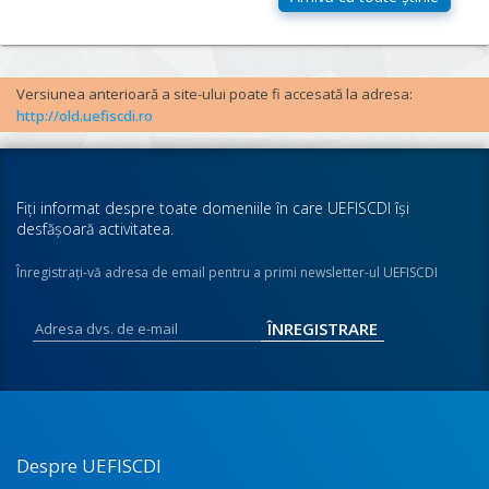
Versiunea anterioară a site-ului poate fi accesată la adresa:
http://old.uefiscdi.ro
Fiţi informat despre toate domeniile în care UEFISCDI îşi
desfăşoară activitatea.
Înregistraţi-vă adresa de email pentru a primi newsletter-ul UEFISCDI
Despre UEFISCDI