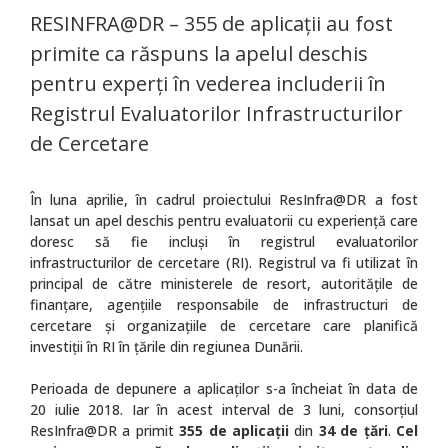
RESINFRA@DR – 355 de aplicații au fost
primite ca răspuns la apelul deschis
pentru experți în vederea includerii în
Registrul Evaluatorilor Infrastructurilor
de Cercetare
În luna aprilie, în cadrul proiectului ResInfra@DR a fost
lansat un apel deschis pentru evaluatorii cu experiență care
doresc să fie incluși în registrul evaluatorilor
infrastructurilor de cercetare (RI). Registrul va fi utilizat în
principal de către ministerele de resort, autoritățile de
finanțare, agențiile responsabile de infrastructuri de
cercetare și organizațiile de cercetare care planifică
investiții în RI în țările din regiunea Dunării.
Perioada de depunere a aplicaților s-a încheiat în data de
20 iulie 2018. Iar în acest interval de 3 luni, consorțiul
ResInfra@DR a primit
355 de aplicații
din
34 de țări
.
Cel