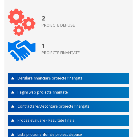
2
PROIECTE DEPUSE
1
PROIECTE FINANŢATE
Derulare financiară proiecte finanţate
Pagini web proiecte finanţate
Contractare/Decontare proiecte finanţate
Proces evaluare - Rezultate finale
Lista propunerilor de proiect depuse