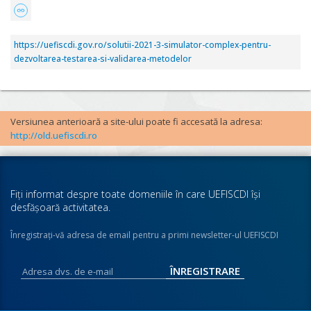
https://uefiscdi.gov.ro/solutii-2021-3-simulator-complex-pentru-
dezvoltarea-testarea-si-validarea-metodelor
Versiunea anterioară a site-ului poate fi accesată la adresa:
http://old.uefiscdi.ro
Fiţi informat despre toate domeniile în care UEFISCDI îşi
desfăşoară activitatea.
Înregistraţi-vă adresa de email pentru a primi newsletter-ul UEFISCDI