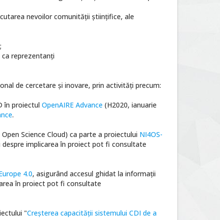
utarea nevoilor comunității științifice, ale
;
le ca reprezentanți
al de cercetare și inovare, prin activități precum:
D în proiectul
OpenAIRE Advance
(H2020, ianuarie
ance
.
an Open Science Cloud) ca parte a proiectului
NI4OS-
despre implicarea în proiect pot fi consultate
Europe 4.0
, asigurând accesul ghidat la informații
area în proiect pot fi consultate
iectului "
Creșterea capacității sistemului CDI de a