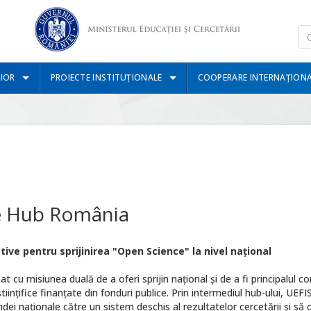
IOR
PROIECTE INSTITUȚIONALE
COOPERARE INTERNAȚION
e Hub România
ve pentru sprijinirea "Open Science" la nivel național
at cu misiunea duală de a oferi sprijin național și de a fi principalul co
științifice finanțate din fonduri publice. Prin intermediul hub-ului, UEF
ndei naționale către un sistem deschis al rezultatelor cercetării și să 