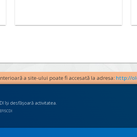
terioară a site-ului poate fi accesată la adresa:
http://ol
I îşi desfăşoară activitatea.
UEFISCDI