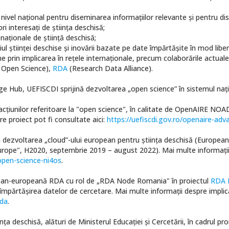
nivel național pentru diseminarea informațiilor relevante și pentru disc
ori interesați de știința deschisă;
naționale de știință deschisă;
l științei deschise și inovării bazate pe date împărtășite în mod liber
uropene prin implicarea în rețele internaționale, precum colaborările actua
r Open Science),
RDA
(Research Data Alliance).
 Hub, UEFISCDI sprijină dezvoltarea „open science” în sistemul națion
ea acțiunilor referitoare la "open science", în calitate de OpenAIRE NOA
e proiect pot fi consultate aici:
https://uefiscdi.gov.ro/openaire-adv
ui la dezvoltarea „cloud”-ului european pentru știința deschisă (Europe
Europe", H2020, septembrie 2019 – august 2022). Mai multe informații 
r-open-science-ni4os
.
a pan-europeană RDA cu rol de „RDA Node Romania" în proiectul
RDA 
 împărtășirea datelor de cercetare. Mai multe informații despre implic
rda
.
ța deschisă, alături de Ministerul Educației și Cercetării, în cadrul pro