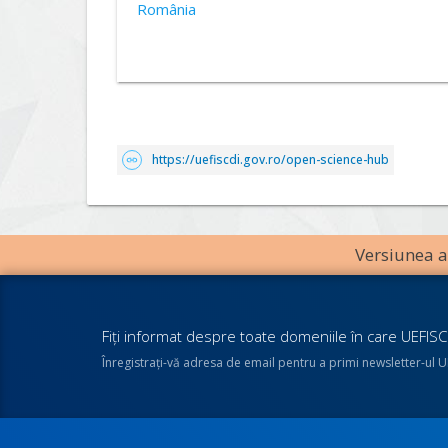
România
https://uefiscdi.gov.ro/open-science-hub
Versiunea an
Fiţi informat despre toate domeniile în care UEFISCD
Înregistraţi-vă adresa de email pentru a primi newsletter-ul 