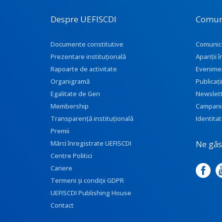
Despre UEFISCDI
Comun
Documente constitutive
Comunic
Prezentare instituţională
Apariţii
Rapoarte de activitate
Evenime
Organigramă
Publicați
Egalitate de Gen
Newslet
Membership
Campani
Transparenţă instituţională
Identitat
Premii
Ne găse
Mărci înregistrate UEFISCDI
Centre Politici
Cariere
Termeni și condiții GDPR
UEFISCDI Publishing House
Contact