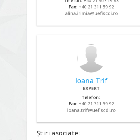
Telefon:
+40 21 307 19 83
Fax:
+40 21 311 59 92
alina.irimia@uefiscdi.ro
Ioana Trif
EXPERT
Telefon:
Fax:
+40 21 311 59 92
ioana.trif@uefiscdi.ro
Știri asociate: