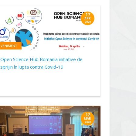
17
APR
2020
EVENIMENT
Open Science Hub Romania inițiative de
sprijin în lupta contra Covid-19
12
MAR
2020