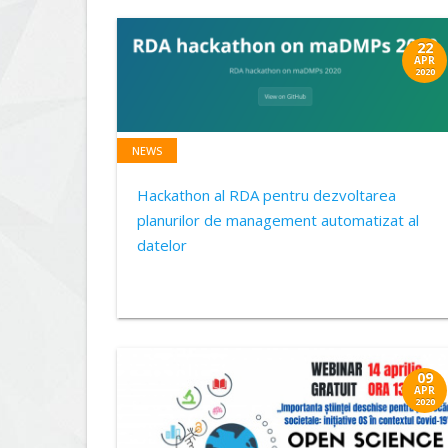
22
APR
2020
NEWS
Hackathon al RDA pentru dezvoltarea
planurilor de management automatizat al
datelor
09
APR
2020