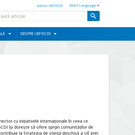
Select Language
▼
Admin UEFISCDI
ALĂ
DESPRE UEFISCDI
nector cu inițiativele internaționale în ceea ce
ISCDI își dorește să ofere sprijin comunităților de
contribuie la Strategia de știință deschisă a UE prin: