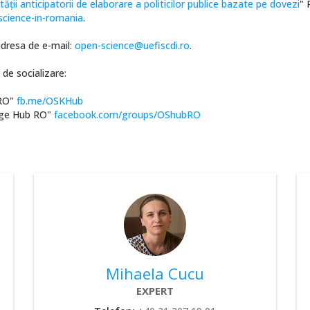
ții anticipatorii de elaborare a politicilor publice bazate pe dovezi
" 
-science-in-romania
.
adresa de e-mail:
open-science@uefiscdi.ro
.
de socializare:
 RO"
fb.me/OSKHub
edge Hub RO"
facebook.com/groups/OShubRO
Mihaela Cucu
EXPERT