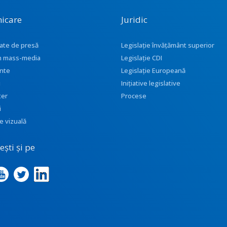
icare
Juridic
ate de presă
Legislație învățământ superior
 în mass-media
Legislație CDI
nte
Legislație Europeană
i
Inițiative legislative
ter
Procese
i
e vizuală
ști și pe