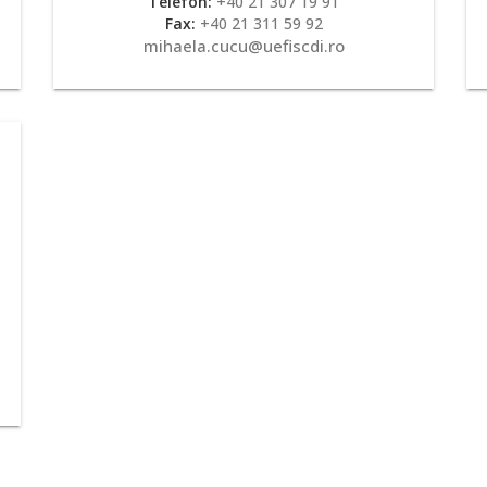
Telefon:
+40 21 307 19 91
Fax:
+40 21 311 59 92
mihaela.cucu@uefiscdi.ro