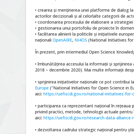
• crearea și menținerea unei platforme de dialog la 
actorilor decizionali și al celorlalte categorii de act
• coordonarea procesului de elaborare a strategiei 
• gestionarea unui portofoliu de proiecte în domeniu
• facilitarea alinierii la politicile și inițiativele e
naționali
OpenAIRE
,
NI4OS
(National Initiatives fo
În prezent, prin intermediul Open Science Knowledge
• îmbunătățirea accesului la informaţii și sprijinir
2018 – decembrie 2020). Mai multe informații despr
• sprijinirea inițiativelor naționale ce pot contrib
Europe
("National Initiatives for Open Science in 
aici:
https://uefiscdi.gov.ro/national-initiatives-fo
• participarea ca reprezentant național în rețeau
privind practici, metode, tehnologii actuale pentru
aici:
https://uefiscdi.gov.ro/research-data-alliance-
• dezvoltarea cadrului strategic național pentru știin