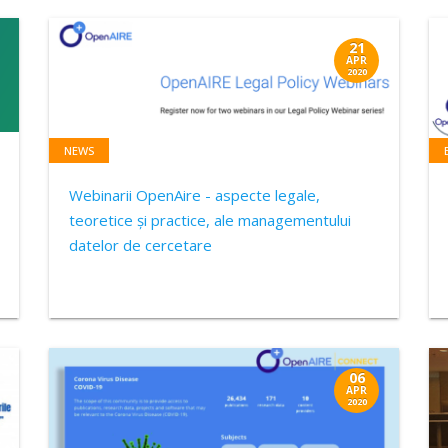
21
APR
2020
NEWS
Webinarii OpenAire - aspecte legale,
teoretice și practice, ale managementului
datelor de cercetare
06
APR
2020