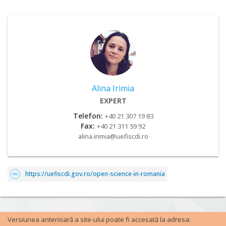
Alina Irimia
EXPERT
Telefon:
+40 21 307 19 83
Fax:
+40 21 311 59 92
alina.irimia@uefiscdi.ro
https://uefiscdi.gov.ro/open-science-in-romania
Versiunea anterioară a site-ului poate fi accesată la adresa: