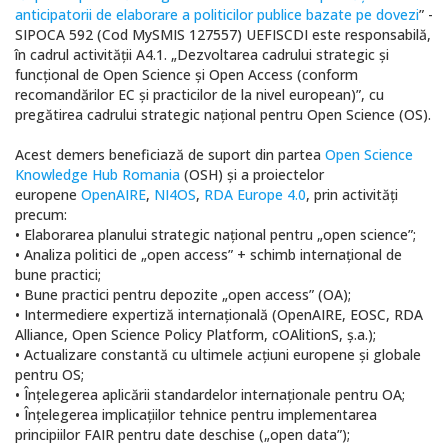
anticipatorii de elaborare a politicilor publice bazate pe dovezi
” -
SIPOCA 592 (Cod MySMIS 127557) UEFISCDI este responsabilă,
în cadrul activității A4.1. „Dezvoltarea cadrului strategic și
funcțional de Open Science și Open Access (conform
recomandărilor EC și practicilor de la nivel european)”, cu
pregătirea cadrului strategic național pentru Open Science (OS).
Acest demers beneficiază de suport din partea
Open Science
Knowledge Hub Romania
(OSH) și a proiectelor
europene
OpenAIRE
,
NI4OS
,
RDA Europe 4.0
, prin activități
precum:
• Elaborarea planului strategic național pentru „open science”;
• Analiza politici de „open access” + schimb internațional de
bune practici;
• Bune practici pentru depozite „open access” (OA);
• Intermediere expertiză internațională (OpenAIRE, EOSC, RDA
Alliance, Open Science Policy Platform, cOAlitionS, ș.a.);
• Actualizare constantă cu ultimele acțiuni europene și globale
pentru OS;
• Înțelegerea aplicării standardelor internaționale pentru OA;
• Înțelegerea implicațiilor tehnice pentru implementarea
principiilor FAIR pentru date deschise („open data”);