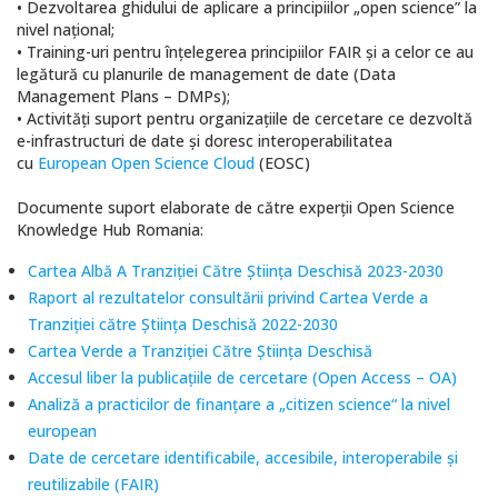
• Dezvoltarea ghidului de aplicare a principiilor „open science” la
nivel național;
• Training-uri pentru înțelegerea principiilor FAIR și a celor ce au
legătură cu planurile de management de date (Data
Management Plans – DMPs);
• Activități suport pentru organizațiile de cercetare ce dezvoltă
e-infrastructuri de date și doresc interoperabilitatea
cu
European Open Science Cloud
(EOSC)
Documente suport elaborate de către experții Open Science
Knowledge Hub Romania:
Cartea Albă A Tranziției Către Știința Deschisă 2023-2030
Raport al rezultatelor consultării privind Cartea Verde a
Tranziției către Știința Deschisă 2022-2030
Cartea Verde a Tranziției Către Știința Deschisă
A
ccesul liber la publicațiile de cercetare (Open Access – OA)
A
naliză a practicilor de finanțare a „citizen science“ la nivel
european
Date de cercetare identificabile, accesibile, interoperabile și
reutilizabile (FAIR)