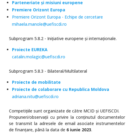
Parteneriate și misiuni europene
Premiere Orizont Europa
Premiere Orizont Europa - Echipe de cercetare
mihaela.manole@uefiscdi.ro
Subprogram 5.8.2 - Inițiative europene și internaționale.
Proiecte EUREKA
catalin.molagic@uefiscdi.ro
Subprogram 5.8.3 - Bilateral/Multilateral
Proiecte de mobilitate
Proiecte de colaborare cu Republica Moldova
adriana.nitu@uefiscdi.ro
Competițiile sunt organizate de către MCID și UEFISCDI.
Propuneri/observații cu privire la conținutul documentelor
se transmit la adresele de email asociate instrumentelor
de finanțare, până la data de
6 iunie 2023
.