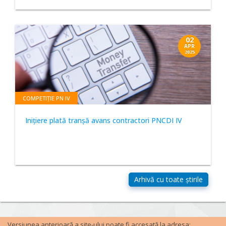
02
APR
2025
COMPETIȚIE PN IV
Inițiere plată tranșă avans contractori PNCDI IV
Versiunea anterioară a site-ului poate fi accesată la adresa: