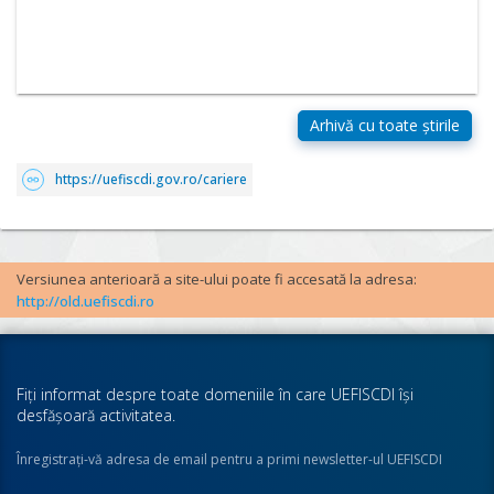
https://uefiscdi.gov.ro/cariere
Versiunea anterioară a site-ului poate fi accesată la adresa:
http://old.uefiscdi.ro
Fiţi informat despre toate domeniile în care UEFISCDI îşi
desfăşoară activitatea.
Înregistraţi-vă adresa de email pentru a primi newsletter-ul UEFISCDI