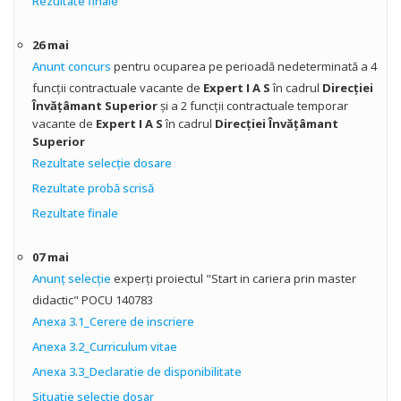
Rezultate finale
26 mai
Anunt concurs
pentru ocuparea pe perioadă nedeterminată a 4
funcţii contractuale vacante de
Expert I A S
în cadrul
Direcţiei
Învăţâmant Superior
şi a 2 funcţii contractuale temporar
vacante de
Expert I A S
în cadrul
Direcţiei Învăţâmant
Superior
Rezultate selecţie dosare
Rezultate probă scrisă
Rezultate finale
07 mai
Anunţ selecţie
experţi proiectul "Start in cariera prin master
didactic" POCU 140783
Anexa 3.1_Cerere de inscriere
Anexa 3.2_Curriculum vitae
Anexa 3.3_Declaratie de disponibilitate
Situatie selectie dosar