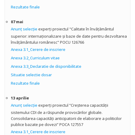
Rezultate finale
07 mai
Anunţ selecţie
experţi proiectul "Calitate în învăţământul
superior: internaţionalizare şi baze de date pentru dezvoltarea
învăţământului românesc" POCU 126766
Anexa 3.1_Cerere de inscriere
Anexa 3.2_Curriculum vitae
Anexa 3.3_Declaratie de disponibilitate
Situatie selectie dosar
Rezultate finale
13 aprilie
Anunţ selecţie
experţi proiectul “Creșterea capacității
sistemului CDI de a răspunde provocărilor globale.
Consolidarea capacități anticipatorii de elaborare a politicilor
publice bazate pe dovezi” POCA 127557
Anexa 3.1_Cerere de inscriere