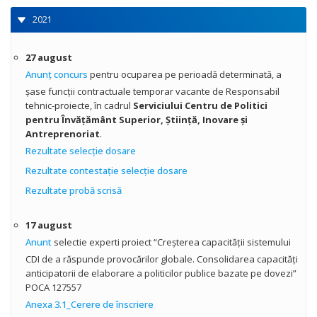
2021
27 august
Anunț concurs
pentru ocuparea pe perioadă determinată, a
şase funcţii contractuale temporar vacante de Responsabil
tehnic-proiecte, în cadrul
Serviciului Centru de Politici
pentru Învăţământ Superior, Ştiinţă, Inovare şi
Antreprenoriat
.
Rezultate selecţie dosare
Rezultate contestație selecție dosare
Rezultate probă scrisă
17 august
Anunt
selectie experti proiect “Creșterea capacității sistemului
CDI de a răspunde provocărilor globale. Consolidarea capacități
anticipatorii de elaborare a politicilor publice bazate pe dovezi”
POCA 127557
Anexa 3.1_Cerere de înscriere