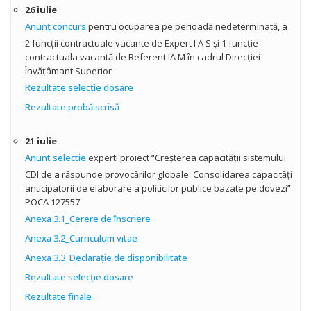
26 iulie
Anunţ concurs
pentru ocuparea pe perioadă nedeterminată, a
2 funcţii contractuale vacante de Expert I A S şi 1 funcţie
contractuala vacantă de Referent IA M în cadrul Direcţiei
Învăţâmant Superior
Rezultate selecţie dosare
Rezultate probă scrisă
21 iulie
Anunt selectie
experti proiect “Creșterea capacității sistemului
CDI de a răspunde provocărilor globale. Consolidarea capacități
anticipatorii de elaborare a politicilor publice bazate pe dovezi”
POCA 127557
Anexa 3.1_Cerere de înscriere
Anexa 3.2_Curriculum vitae
Anexa 3.3_Declarație de disponibilitate
Rezultate selecţie dosare
Rezultate finale