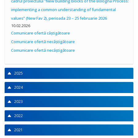
cadrul proiectului ”New building blocks of the Bologna Process:
implementing a common understanding of fundamental
values” (New Fav 2), perioada 23 – 25 februarie 2026
10.02.2026
Comunicare ofertă câștigătoare
Comunicare ofertă necâștigătoare
Comunicare ofertă necâștigătoare
2025
2024
2023
2022
2021