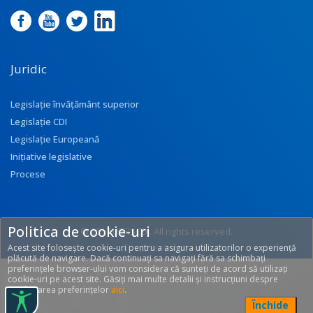
Juridic
Legislație învățământ superior
Legislație CDI
Legislație Europeană
Inițiative legislative
Procese
Politica de cookie-uri
© 2017 UEFISCDI. All rights reserved.
Acest site folosește cookie-uri pentru a asigura utilizatorilor o experiență
[T: 0.3231, O: 116]
plăcută de navigare. Dacă continuați sa navigați fără sa schimbați
preferințele browser-ului vom considera că sunteți de acord să utilizați
cookie-uri pe acest site. Găsiți mai multe detalii și instrucțiuni despre
modificarea preferințelor
aici
.