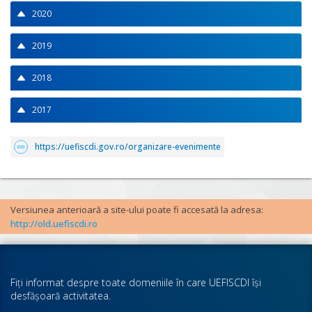
2020
2019
2018
2017
https://uefiscdi.gov.ro/organizare-evenimente
Versiunea anterioară a site-ului poate fi accesată la adresa:
http://old.uefiscdi.ro
Fiţi informat despre toate domeniile în care UEFISCDI îşi
desfăşoară activitatea.